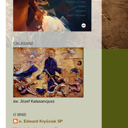
e
CALASANZ
św. Józef Kalasancjusz
O MNIE
o. Edward Kryściak SP