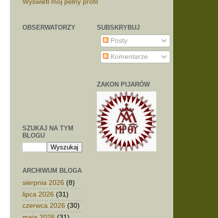
Wyświetl mój pełny profil
OBSERWATORZY
SUBSKRYBUJ
Posty
Komentarze
ZAKON PIJARÓW
SZUKAJ NA TYM
BLOGU
ARCHIWUM BLOGA
sierpnia 2026
(8)
lipca 2026
(31)
czerwca 2026
(30)
maja 2026
(31)