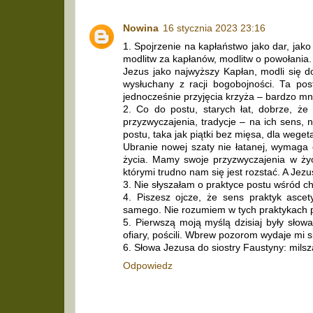
Nowina
16 stycznia 2023 23:16
1. Spojrzenie na kapłaństwo jako dar, jak
modlitw za kapłanów, modlitw o powołania.
Jezus jako najwyższy Kapłan, modli się do 
wysłuchany z racji bogobojności. Ta pos
jednocześnie przyjęcia krzyża – bardzo mn
2. Co do postu, starych łat, dobrze, że
przyzwyczajenia, tradycje – na ich sens, 
postu, taka jak piątki bez mięsa, dla weget
Ubranie nowej szaty nie łatanej, wymag
życia. Mamy swoje przyzwyczajenia w życ
którymi trudno nam się jest rozstać. A Jezu
3. Nie słyszałam o praktyce postu wśród ch
4. Piszesz ojcze, że sens praktyk ascet
samego. Nie rozumiem w tych praktykach p
5. Pierwszą moją myślą dzisiaj były słowa: 
ofiary, pościli. Wbrew pozorom wydaje mi s
6. Słowa Jezusa do siostry Faustyny: milsza
Odpowiedz