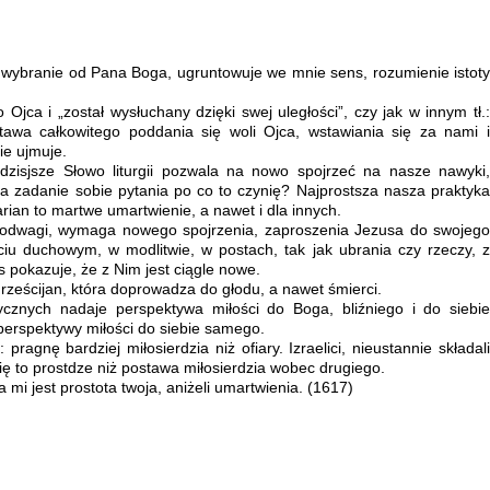
o wybranie od Pana Boga, ugruntowuje we mnie sens, rozumienie istoty
Ojca i „został wysłuchany dzięki swej uległości”, czy jak w innym tł.:
tawa całkowitego poddania się woli Ojca, wstawiania się za nami i
ie ujmuje.
 dzisjsze Słowo liturgii pozwala na nowo spojrzeć na nasze nawyki,
na zadanie sobie pytania po co to czynię? Najprostsza nasza praktyka
arian to martwe umartwienie, a nawet i dla innych.
a odwagi, wymaga nowego spojrzenia, zaproszenia Jezusa do swojego
iu duchowym, w modlitwie, w postach, tak jak ubrania czy rzeczy, z
s pokazuje, że z Nim jest ciągle nowe.
rześcijan, która doprowadza do głodu, a nawet śmierci.
ycznych nadaje perspektywa miłości do Boga, bliźniego i do siebie
erspektywy miłości do siebie samego.
pragnę bardziej miłosierdzia niż ofiary. Izraelici, nieustannie składali
ię to prostdze niż postawa miłosierdzia wobec drugiego.
 mi jest prostota twoja, aniżeli umartwienia. (1617)