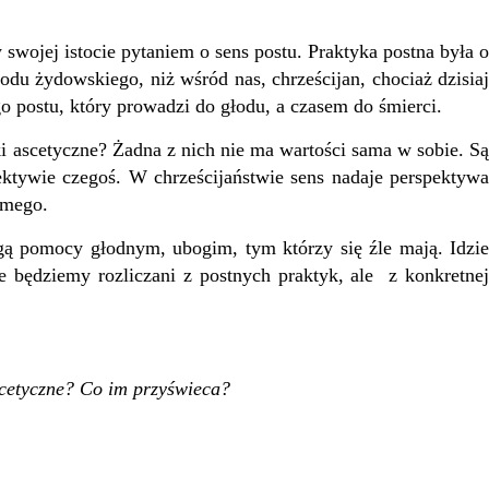
wojej istocie pytaniem o sens postu. Praktyka postna była o
du żydowskiego, niż wśród nas, chrześcijan, chociaż dzisiaj
o postu, który prowadzi do głodu, a czasem do śmierci.
i ascetyczne? Żadna z nich nie ma wartości sama w sobie. Są
tywie czegoś. W chrześcijaństwie sens nadaje perspektywa
samego.
ą pomocy głodnym, ubogim, tym którzy się źle mają. Idzie
e będziemy rozliczani z postnych praktyk, ale z konkretnej
scetyczne? Co im przyświeca?