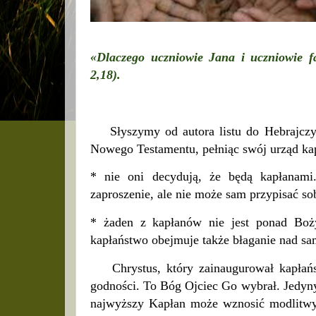
«Dlaczego uczniowie Jana i uczniowie f
2,18).
Słyszymy od autora listu do Hebrajczyk
Nowego Testamentu, pełniąc swój urząd kap
* nie oni decydują, że będą kapłanam
zaproszenie, ale nie może sam przypisać so
* żaden z kapłanów nie jest ponad Boż
kapłaństwo obejmuje także błaganie nad sa
Chrystus, który zainaugurował kapłańst
godności. To Bóg Ojciec Go wybrał. Jedyny
najwyższy Kapłan może wznosić modlitwy b