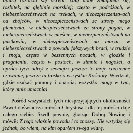
ofiarą rozbicia się okrętu, całą dobę zmagałem się,
rozbitek, na głębinie morskiej; często w podróżach, w
niebezpieczeństwach na rzekach, w niebezpieczeństwach
od zbójców, w niebezpieczeństwach ze strony mego
plemienia, w niebezpieczeństwach ze strony pogan, w
niebezpieczeństwach w mieście, w niebezpieczeństwach na
pustkowiu, w niebezpieczeństwach na morzu, w
niebezpieczeństwach z powodu fałszywych braci, w trudzie
i znoju, często w bezsennych nocach, w głodzie i
pragnieniu, często w postach, w zimnie i nagości, a
oprócz tych udręk z zewnątrz jeszcze to moje codzienne
czuwanie, jeszcze ta troska o wszystkie Kościoły.
Wiedział,
gdzie szukać pomocy i oparcia:
wszystko mogę w tym,
który mnie umacnia!
Pośród wszystkich tych niesprzyjających okoliczności
Paweł doświadcza miłości Chrystusa i dla tej miłości daje
całego siebie. Szedł pewnie, głosząc Dobrą Nowinę i
mówił:
Z tego właśnie powodu i to znoszę. Nie wstydzę się
jednak, bo wiem, na kim oparłem swoją wiarę.