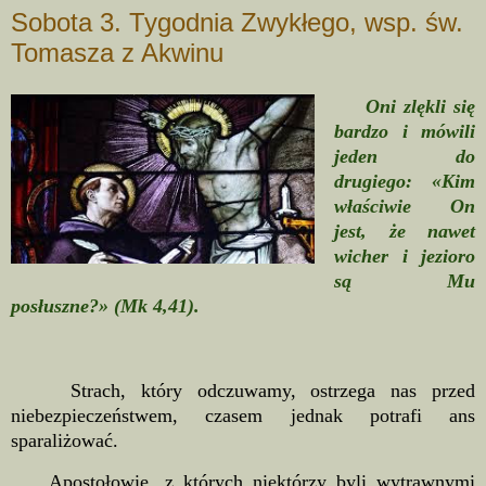
Sobota 3. Tygodnia Zwykłego, wsp. św.
Tomasza z Akwinu
Oni zlękli się
bardzo i mówili
jeden do
drugiego: «Kim
właściwie On
jest, że nawet
wicher i jezioro
są Mu
posłuszne?» (Mk 4,41).
Strach, który odczuwamy, ostrzega nas przed
niebezpieczeństwem, czasem jednak potrafi ans
sparaliżować.
Apostołowie, z których niektórzy byli wytrawnymi