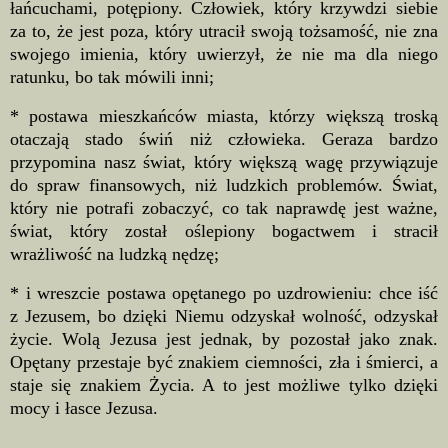
łańcuchami, potępiony. Człowiek, który krzywdzi siebie
za to, że jest poza, który utracił swoją tożsamość, nie zna
swojego imienia, który uwierzył, że nie ma dla niego
ratunku, bo tak mówili inni;
* postawa mieszkańców miasta, którzy większą troską
otaczają stado świń niż człowieka. Geraza bardzo
przypomina nasz świat, który większą wagę przywiązuje
do spraw finansowych, niż ludzkich problemów. Świat,
który nie potrafi zobaczyć, co tak naprawdę jest ważne,
świat, który został oślepiony bogactwem i stracił
wrażliwość na ludzką nędzę;
* i wreszcie postawa opętanego po uzdrowieniu: chce iść
z Jezusem, bo dzięki Niemu odzyskał wolność, odzyskał
życie. Wolą Jezusa jest jednak, by pozostał jako znak.
Opętany przestaje być znakiem ciemności, zła i śmierci, a
staje się znakiem Życia. A to jest możliwe tylko dzięki
mocy i łasce Jezusa.