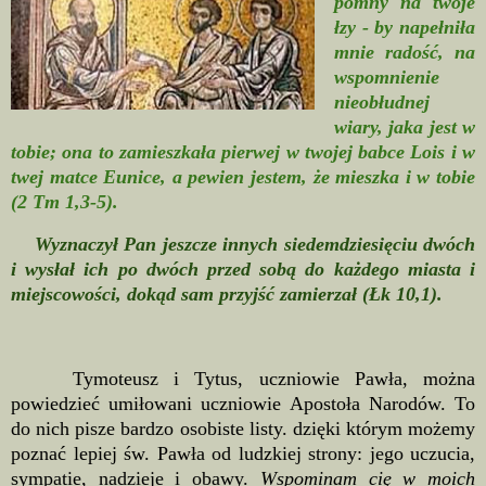
pomny na twoje
łzy - by napełniła
mnie radość, na
wspomnienie
nieobłudnej
wiary, jaka jest w
tobie; ona to zamieszkała pierwej w twojej babce Lois i w
twej matce Eunice, a pewien jestem, że mieszka i w tobie
(2 Tm 1,3-5).
Wyznaczył Pan jeszcze innych siedemdziesięciu dwóch
i wysłał ich po dwóch przed sobą do każdego miasta i
miejscowości, dokąd sam przyjść zamierzał (Łk 10,1).
Tymoteusz i Tytus, uczniowie Pawła, można
powiedzieć umiłowani uczniowie Apostoła Narodów. To
do nich pisze bardzo osobiste listy. dzięki którym możemy
poznać lepiej św. Pawła od ludzkiej strony: jego uczucia,
sympatie, nadzieje i obawy.
Wspominam cię w moich