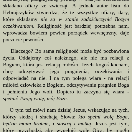
składano ofiary ze zwierząt. A jednak autor listu do
Hebrajczyków stwierdza, że te wszystkie ofiary, dary,
które składamy
nie są w stanie zadośćuczynić Bożym
oczekiwaniom
. Religijność jest bardziej potrzebna nam,
wprowadza bowiem pewien porządek wewnętrzny, daje
poczucie pewności.
Dlaczego? Bo sama religijność może być pozbawiona
życia. Oddajemy coś należnego, ale nie ma relacji z
Bogiem, która jest relacją miłości. Jeżeli kogoś kocham,
chcę odczytywać jego pragnienia, oczekiwania i
odpowiadać na nie. I na tym polega wiara - na relacji
miłości człowieka z Bogiem, odczytywaniu pragnień Boga
i pełnieniu Jego woli. Dopiero tu zaczyna się wiara -
spełnić Twoją wolę, mój Boże.
O tym też mówi nam dzisiaj Jezus, wskazując na tych,
którzy siedzą i słuchają Słowa:
kto spełni wolę Boga,
będzie moim bratem, i siostrą i matką
. Jezus jest tym,
który przychodzi, aby wypełnić wolę Ojca, by mogło