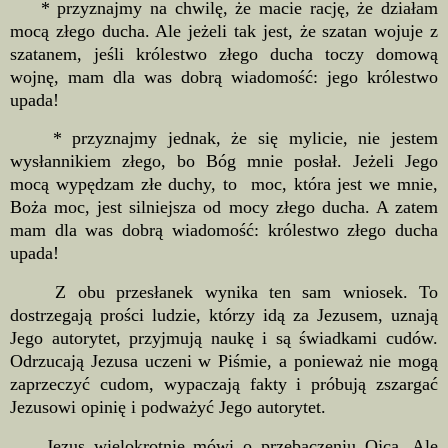
* przyznajmy na chwilę, że macie rację, że działam
mocą złego ducha. Ale jeżeli tak jest, że szatan wojuje z
szatanem, jeśli królestwo złego ducha toczy domową
wojnę, mam dla was dobrą wiadomość: jego królestwo
upada!
* przyznajmy jednak, że się mylicie, nie jestem
wysłannikiem złego, bo Bóg mnie posłał. Jeżeli Jego
mocą wypędzam złe duchy, to moc, która jest we mnie,
Boża moc, jest silniejsza od mocy złego ducha. A zatem
mam dla was dobrą wiadomość: królestwo złego ducha
upada!
Z obu przesłanek wynika ten sam wniosek. To
dostrzegają prości ludzie, którzy idą za Jezusem, uznają
Jego autorytet, przyjmują naukę i są świadkami cudów.
Odrzucają Jezusa uczeni w Piśmie, a ponieważ nie mogą
zaprzeczyć cudom, wypaczają fakty i próbują zszargać
Jezusowi opinię i podważyć Jego autorytet.
Jezus wielokrotnie mówi o przebaczeniu Ojca. Ale