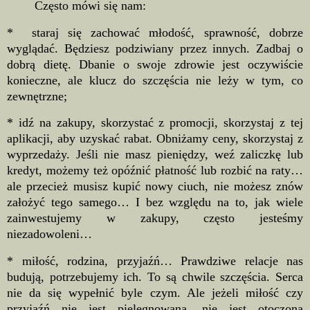
Często mówi się nam:
* staraj się zachować młodość, sprawność, dobrze
wyglądać. Będziesz podziwiany przez innych. Zadbaj o
dobrą dietę. Dbanie o swoje zdrowie jest oczywiście
konieczne, ale klucz do szczęścia nie leży w tym, co
zewnętrzne;
* idź na zakupy, skorzystać z promocji, skorzystaj z tej
aplikacji, aby uzyskać rabat. Obniżamy ceny, skorzystaj z
wyprzedaży. Jeśli nie masz pieniędzy, weź zaliczkę lub
kredyt, możemy też opóźnić płatność lub rozbić na raty…
ale przecież musisz kupić nowy ciuch, nie możesz znów
założyć tego samego… I bez względu na to, jak wiele
zainwestujemy w zakupy, często jesteśmy
niezadowoleni…
* miłość, rodzina, przyjaźń… Prawdziwe relacje nas
budują, potrzebujemy ich. To są chwile szczęścia. Serca
nie da się wypełnić byle czym. Ale jeżeli miłość czy
przyjaźń nie jest pielęgnowana, nie jest otoczona