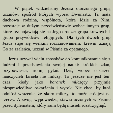
W piątek widzieliśmy Jezusa otoczonego grupą
uczniów, spośród których wybrał Dwunastu. Ta mała
duchowa rodzina, wspólnota, która idzie za Nim,
pozostaje w dużym przeciwieństwie wobec innych grup,
które też pojawiają się na Jego drodze: grupa krewnych i
grupa przywódców religijnych. Dla tych dwóch grup
Jezus staje się wielkim rozczarowaniem: krewni uznają
Go za szaleńca, uczeni w Piśmie za opętanego.
Jezus używał wielu sposobów do komunikowania się z
ludźmi i przedstawienia swojej nauki: krótkich zdań,
przypowieści, ironii, pytań. Dziś, wobec oskarżeń
nauczycieli Izraela nie milczy. To jeszcze nie jest ten
czas, kiedy jako
baranek milczący
przyjmie
niesprawiedliwe oskarżenia i wyrok. Nie chce, by ktoś
odniósł wrażenie, że skoro milczy, to może coś jest na
rzeczy. A swoją wypowiedzią stawia uczonych w Piśmie
przed dylematem, który sami będą musieli rozstrzygnąć: