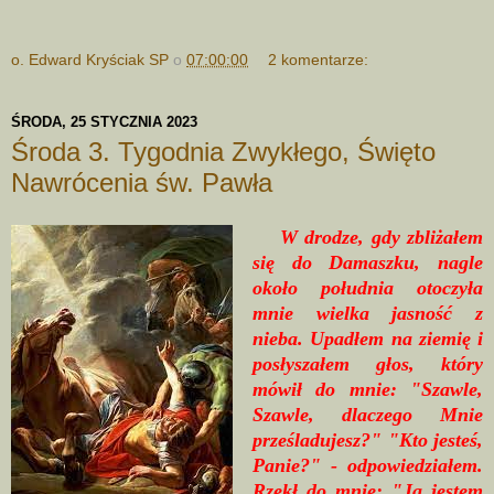
o. Edward Kryściak SP
o
07:00:00
2 komentarze:
ŚRODA, 25 STYCZNIA 2023
Środa 3. Tygodnia Zwykłego, Święto
Nawrócenia św. Pawła
W drodze, gdy zbliżałem
się do Damaszku, nagle
około południa otoczyła
mnie wielka jasność z
nieba. Upadłem na ziemię i
posłyszałem głos, który
mówił do mnie: "Szawle,
Szawle, dlaczego Mnie
prześladujesz?" "Kto jesteś,
Panie?" - odpowiedziałem.
Rzekł do mnie: "Ja jestem