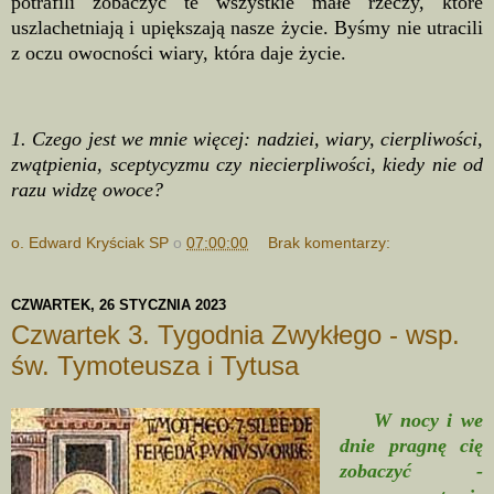
potrafili zobaczyć te wszystkie małe rzeczy, które
uszlachetniają i upiększają nasze życie. Byśmy nie utracili
z oczu owocności wiary, która daje życie.
1. Czego jest we mnie więcej: nadziei, wiary, cierpliwości,
zwątpienia, sceptycyzmu czy niecierpliwości, kiedy nie od
razu widzę owoce?
o. Edward Kryściak SP
o
07:00:00
Brak komentarzy:
CZWARTEK, 26 STYCZNIA 2023
Czwartek 3. Tygodnia Zwykłego - wsp.
św. Tymoteusza i Tytusa
W nocy i we
dnie pragnę cię
zobaczyć -