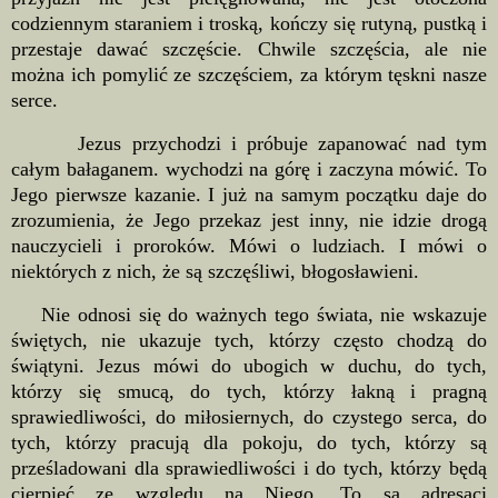
codziennym staraniem i troską, kończy się rutyną, pustką i
przestaje dawać szczęście. Chwile szczęścia, ale nie
można ich pomylić ze szczęściem, za którym tęskni nasze
serce.
Jezus przychodzi i próbuje zapanować nad tym
całym bałaganem. wychodzi na górę i zaczyna mówić. To
Jego pierwsze kazanie. I już na samym początku daje do
zrozumienia, że Jego przekaz jest inny, nie idzie drogą
nauczycieli i proroków. Mówi o ludziach. I mówi o
niektórych z nich, że są szczęśliwi, błogosławieni.
Nie odnosi się do ważnych tego świata, nie wskazuje
świętych, nie ukazuje tych, którzy często chodzą do
świątyni. Jezus mówi do ubogich w duchu, do tych,
którzy się smucą, do tych, którzy łakną i pragną
sprawiedliwości, do miłosiernych, do czystego serca, do
tych, którzy pracują dla pokoju, do tych, którzy są
prześladowani dla sprawiedliwości i do tych, którzy będą
cierpieć ze względu na Niego. To są adresaci