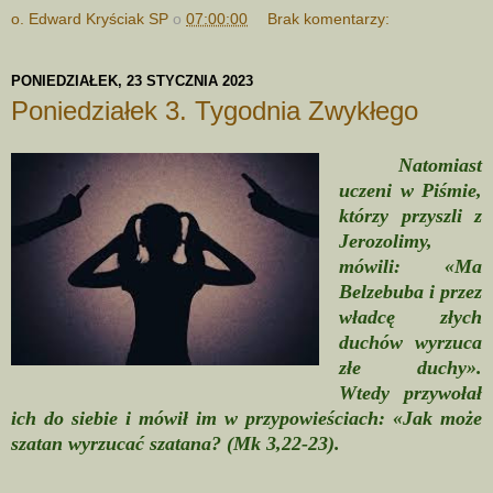
o. Edward Kryściak SP
o
07:00:00
Brak komentarzy:
PONIEDZIAŁEK, 23 STYCZNIA 2023
Poniedziałek 3. Tygodnia Zwykłego
Natomiast
uczeni w Piśmie,
którzy przyszli z
Jerozolimy,
mówili: «Ma
Belzebuba i przez
władcę złych
duchów wyrzuca
złe duchy».
Wtedy przywołał
ich do siebie i mówił im w przypowieściach: «Jak może
szatan wyrzucać szatana? (Mk 3,22-23).