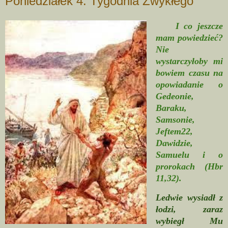
Poniedziałek 4. Tygodnia Zwykłego
I co jeszcze
mam powiedzieć?
Nie
wystarczyłoby mi
bowiem czasu na
opowiadanie o
Gedeonie,
Baraku,
Samsonie,
Jeftem22,
Dawidzie,
Samuelu i o
prorokach (Hbr
11,32).
Ledwie wysiadł z
łodzi, zaraz
wybiegł Mu