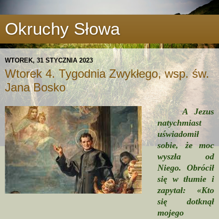
Okruchy Słowa
WTOREK, 31 STYCZNIA 2023
Wtorek 4. Tygodnia Zwykłego, wsp. św.
Jana Bosko
A Jezus
natychmiast
uświadomił
sobie, że moc
wyszła od
Niego. Obrócił
się w tłumie i
zapytał: «Kto
się dotknął
mojego