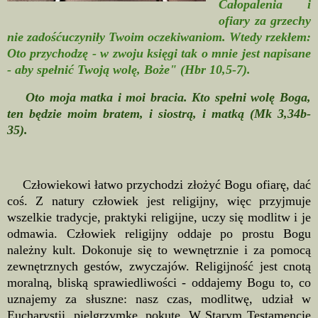
Całopalenia i
ofiary za grzechy
nie zadośćuczyniły Twoim oczekiwaniom. Wtedy rzekłem:
Oto przychodzę - w zwoju księgi tak o mnie jest napisane
- aby spełnić Twoją wolę, Boże" (Hbr 10,5-7).
Oto moja matka i moi bracia. Kto spełni wolę Boga,
ten będzie moim bratem, i siostrą, i matką (Mk 3,34b-
35).
Człowiekowi łatwo przychodzi złożyć Bogu ofiarę, dać
coś. Z natury człowiek jest religijny, więc przyjmuje
wszelkie tradycje, praktyki religijne, uczy się modlitw i je
odmawia. Człowiek religijny oddaje po prostu Bogu
należny kult. Dokonuje się to wewnętrznie i za pomocą
zewnętrznych gestów, zwyczajów. Religijność jest cnotą
moralną, bliską sprawiedliwości - oddajemy Bogu to, co
uznajemy za słuszne: nasz czas, modlitwę, udział w
Eucharystii, pielgrzymkę, pokutę. W Starym Testamencie