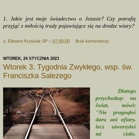
1. Jakie jest moje świadectwo o Jezusie? Czy potrafię
przyjąć z miłością trudy pojawiające się na drodze wiary?
o. Edward Kryściak SP
o
07:00:00
Brak komentarzy:
WTOREK, 24 STYCZNIA 2023
Wtorek 3. Tygodnia Zwykłego, wsp. św.
Franciszka Salezego
Dlatego
przychodząc na
świat, mówi:
"Nie pragnąłeś
daru ani ofiary,
lecz utworzyłeś
mi ciało.