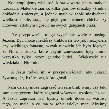
Kontemplujemy wielkość, która zawarta jest w małych
rzeczach. Maleńkie ziarno, kilka gramów drożdży - trudno
dokładnie zmierzyć, a jednak mają w sobie niesłychaną
wielkość i siłę, stają się pięknym bochnem chleba czy
drzewem zdolnym ugościć na swych gałęziach ptaki.
Te przypowieści mogą wyjaśniać wiele z posługi
Jezusa. Być może niektórzy traktowali Go jak marzyciela
czy wielkiego fantastę, wszak niewielu ich było idących
za Nim, a znaki, które czynił zauważane były mimo
wszystko tylko przez garstkę ludzi... Większość nie
wiedziała o Nim nic.
A Jezus mówił im w przypowieściach, aby ukazać
żywotną siłę Królestwa, które głosił.
Nam dzisiaj może zagrażać ten sam brak wiary czy taki
sam sceptycyzm, który zagrażał wówczas uczniom Jezusa.
A Jezus zaprasza nas, byśmy umieli doceniać wartość
tego, co małe, a co ma w sobie wielką moc. Abyśmy