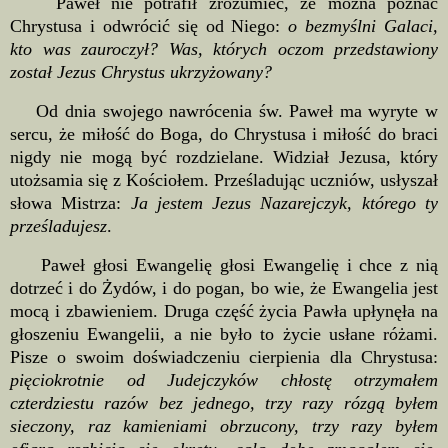
Paweł nie potrafił zrozumieć, że można poznać
Chrystusa i odwrócić się od Niego:
o bezmyślni Galaci,
kto was zauroczył? Was, których oczom przedstawiony
został Jezus Chrystus ukrzyżowany?
Od dnia swojego nawrócenia św. Paweł ma wyryte w
sercu, że miłość do Boga, do Chrystusa i miłość do braci
nigdy nie mogą być rozdzielane. Widział Jezusa, który
utożsamia się z Kościołem. Prześladując uczniów, usłyszał
słowa Mistrza:
Ja jestem Jezus Nazarejczyk, którego ty
prześladujesz
.
Paweł głosi Ewangelię głosi Ewangelię i chce z nią
dotrzeć i do Żydów, i do pogan, bo wie, że Ewangelia jest
mocą i zbawieniem. Druga część życia Pawła upłynęła na
głoszeniu Ewangelii, a nie było to życie usłane różami.
Pisze o swoim doświadczeniu cierpienia dla Chrystusa:
pięciokrotnie od Judejczyków chłostę otrzymałem
czterdziestu razów bez jednego, trzy razy rózgą byłem
sieczony, raz kamieniami obrzucony, trzy razy byłem