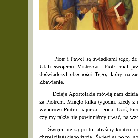
Piotr i Paweł są świadkami tego, że
Ufali swojemu Mistrzowi. Piotr miał pr
doświadczył obecności Tego, który narzuc
Zbawienie.
Dzieje Apostolskie mówią nam dzisia
za Piotrem. Minęło kilka tygodni, kiedy z
wyborowi Piotra, papieża Leona. Dziś, ki
czy my także nie powinniśmy trwać, na wzó
Święci nie są po to, abyśmy kontemplo
chrześcijańskiego życia.
Święci są po to, 