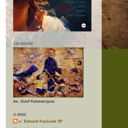
z
CALASANZ
św. Józef Kalasancjusz
O MNIE
.
o. Edward Kryściak SP