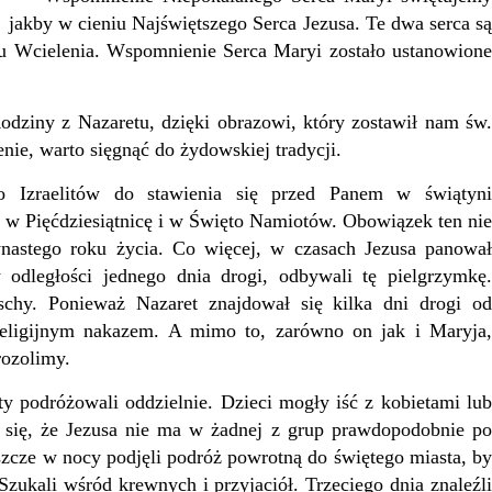
jakby w cieniu Najświętszego Serca Jezusa. Te dwa serca są
 Wcielenia. Wspomnienie Serca Maryi zostało ustanowione
.
ziny z Nazaretu, dzięki obrazowi, który zostawił nam św.
nie, warto sięgnąć do żydowskiej tradycji.
raelitów do stawienia się przed Panem w świątyni
, w Pięćdziesiątnicę i w Święto Namiotów. Obowiązek ten nie
ynastego roku życia. Co więcej, w czasach Jezusa panował
 odległości jednego dnia drogi, odbywali tę pielgrzymkę.
schy. Ponieważ Nazaret znajdował się kilka dni drogi od
religijnym nakazem. A mimo to, zarówno on jak i Maryja,
rozolimy.
podróżowali oddzielnie. Dzieci mogły iść z kobietami lub
 się, że Jezusa nie ma w żadnej z grup prawdopodobnie po
szcze w nocy podjęli podróż powrotną do świętego miasta, by
zukali wśród krewnych i przyjaciół. Trzeciego dnia znaleźli