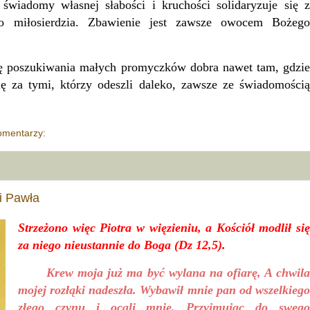
wiadomy własnej słabości i kruchości solidaryzuje się z
o miłosierdzia. Zbawienie jest zawsze owocem Bożego
oszukiwania małych promyczków dobra nawet tam, gdzie
ię za tymi, którzy odeszli daleko, zawsze ze świadomością
omentarzy:
i Pawła
Strzeżono więc Piotra w więzieniu, a Kościół modlił się
za niego nieustannie do Boga (Dz 12,5).
Krew moja już ma być wylana na ofiarę, A chwil
mojej rozłąki nadeszła. Wybawił mnie pan od wszelkiego
złego czynu i ocali mnie, Przyjmując do swego