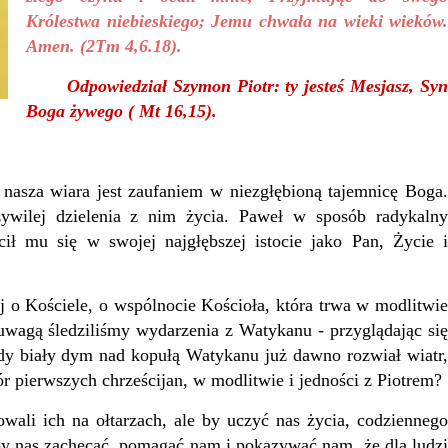
Królestwa niebieskiego; Jemu chwała na wieki wieków.
Amen. (2Tm 4,6.18).
Odpowiedział Szymon Piotr: ty jesteś Mesjasz, Sy
Boga żywego ( Mt 16,15).
 nasza wiara jest zaufaniem w niezgłębioną tajemnicę Boga
zywilej dzielenia z nim życia. Paweł w sposób radykalny
ił mu się w swojej najgłębszej istocie jako Pan, Życie i
j o Kościele, o wspólnocie Kościoła, która trwa w modlitwi
 uwagą śledziliśmy wydarzenia z Watykanu - przyglądając się
edy biały dym nad kopułą Watykanu już dawno rozwiał wiatr,
r pierwszych chrześcijan, w modlitwie i jedności z Piotrem?
wali ich na ołtarzach, ale by uczyć nas życia, codzienneg
aby nas zachęcać, pomagać nam i pokazywać nam, że dla ludzi