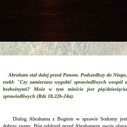
Abraham stał dalej przed Panem. Podszedłszy do Niego,
rzekł: "Czy zamierzasz wygubić sprawiedliwych wespół z
bezbożnymi? Może w tym mieście jest pięćdziesięciu
sprawiedliwych (Rdz 18,22b-24a).
Dialog Abrahama z Bogiem w sprawie Sodomy jest
dobrze znany. Bóg odsłonił przed Abrahamem swoje plany