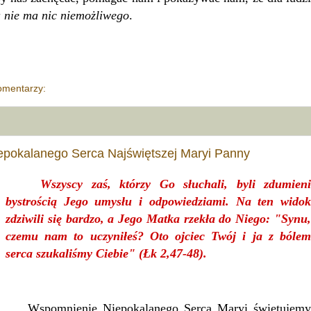
 nie ma nic niemożliwego
.
omentarzy:
epokalanego Serca Najświętszej Maryi Panny
Wszyscy zaś, którzy Go słuchali, byli zdumieni
bystrością Jego umysłu i odpowiedziami. Na ten widok
zdziwili się bardzo, a Jego Matka rzekła do Niego: "Synu,
czemu nam to uczyniłeś? Oto ojciec Twój i ja z bólem
serca szukaliśmy Ciebie" (Łk 2,47-48).
Wspomnienie Niepokalanego Serca Maryi świętujemy