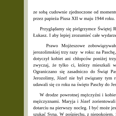
ze sobą cudownie zjednoczone od momentu
przez papieża Piusa XII w maju 1944 roku
Przyglądamy się pielgrzymce Świętej Rod
Łukasz. I aby lepiej zrozumieć całe wydarze
Prawo Mojżeszowe zobowiązywało Iz
jerozolimskiej trzy razy w roku: na Paschę
dotyczył kobiet ani chłopców poniżej trz
zwyczaj, że tylko ci, którzy mieszkali w
Ograniczano się zasadniczo do Świąt Pa
Jerozolimy, Józef nie był związany tym 
udawali się co roku na święto Paschy do Je
W drodze powrotnej mężczyźni i kobiety 
mężczyznami. Maryja i Józef zorientowali
dotarciu na pierwszy nocleg. I być może je
szukać Syna. W pośpiechu, z niepokojem. S