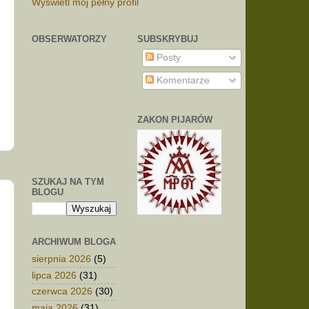
Wyświetl mój pełny profil
OBSERWATORZY
SUBSKRYBUJ
Posty
Komentarze
ZAKON PIJARÓW
SZUKAJ NA TYM
BLOGU
ARCHIWUM BLOGA
sierpnia 2026
(5)
a
lipca 2026
(31)
czerwca 2026
(30)
maja 2026
(31)