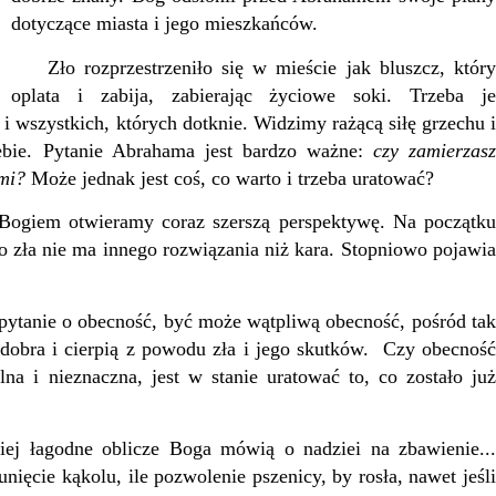
dotyczące miasta i jego mieszkańców.
Zło rozprzestrzeniło się w mieście jak bluszcz, który
oplata i zabija, zabierając życiowe soki. Trzeba je
i wszystkich, których dotknie. Widzimy rażącą siłę grzechu i
iebie. Pytanie Abrahama jest bardzo ważne:
czy zamierzas
mi?
Może jednak jest coś, co warto i trzeba uratować?
giem otwieramy coraz szerszą perspektywę. Na początku
 zła nie ma innego rozwiązania niż kara. Stopniowo pojawia
ytanie o obecność, być może wątpliwą obecność, pośród tak
e dobra i cierpią z powodu zła i jego skutków. Czy obecność
lna i nieznaczna, jest w stanie uratować to, co zostało już
ej łagodne oblicze Boga mówią o nadziei na zbawienie..
unięcie kąkolu, ile pozwolenie pszenicy, by rosła, nawet jeśli