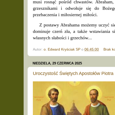
musi rosnąć pośród chwastów. Abraham, ś
grzesznikami i odwołuje się do Bożeg
przebaczenia i miłosiernej miłości.
Z postawy Abrahama możemy uczyć się p
dominuje czerń zła, a także wstawiania s
własnych słabości i grzechów...
Autor:
o. Edward Kryściak SP
o
06:45:00
Brak k
NIEDZIELA, 29 CZERWCA 2025
Uroczystość Świętych Apostołów Piotra 