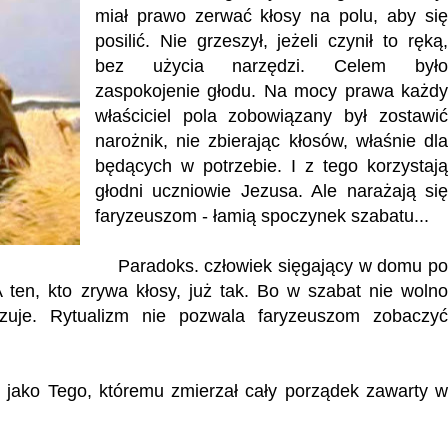
miał prawo zerwać kłosy na polu, aby się
posilić. Nie grzeszył, jeżeli czynił to ręką,
bez użycia narzędzi. Celem było
zaspokojenie głodu. Na mocy prawa każdy
właściciel pola zobowiązany był zostawić
narożnik, nie zbierając kłosów, właśnie dla
będących w potrzebie. I z tego korzystają
głodni uczniowie Jezusa. Ale narażają się
faryzeuszom - łamią spoczynek szabatu...
Paradoks. człowiek sięgający w domu po
A ten, kto zrywa kłosy, już tak. Bo w szabat nie wolno
zuje. Rytualizm nie pozwala faryzeuszom zobaczyć
ako Tego, któremu zmierzał cały porządek zawarty w