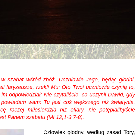
w szabat wśród zbóż. Uczniowie Jego, będąc głodni,
eli faryzeusze, rzekli Mu: Oto Twoi uczniowie czynią to,
im odpowiedział: Nie czytaliście, co uczynił Dawid, gd
 powiadam wam: Tu jest coś większego niż świątynia
 raczej miłosierdzia niż ofiary, nie potępialibyście
est Panem szabatu (Mt 12,1-3.7-8).
Człowiek głodny, według zasad Tory,