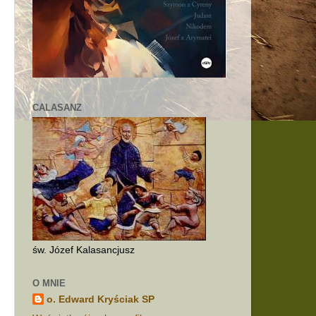
CALASANZ
św. Józef Kalasancjusz
O MNIE
o. Edward Kryściak SP