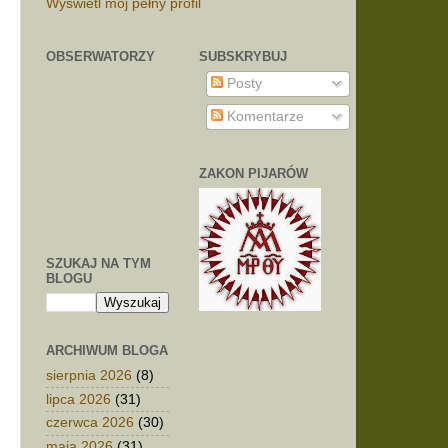
Wyświetl mój pełny profil
OBSERWATORZY
SUBSKRYBUJ
Posty
Komentarze
ZAKON PIJARÓW
SZUKAJ NA TYM
BLOGU
ARCHIWUM BLOGA
sierpnia 2026
(8)
lipca 2026
(31)
czerwca 2026
(30)
maja 2026
(31)