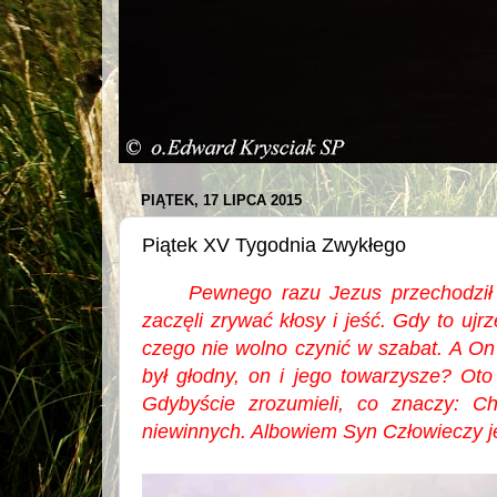
PIĄTEK, 17 LIPCA 2015
Piątek XV Tygodnia Zwykłego
Pewnego razu Jezus przechodził 
zaczęli zrywać kłosy i jeść. Gdy to ujrz
czego nie wolno czynić w szabat.
A On 
był głodny, on i jego towarzysze?
Oto
Gdybyście zrozumieli, co znaczy: Chcę
niewinnych. Albowiem Syn Człowieczy j