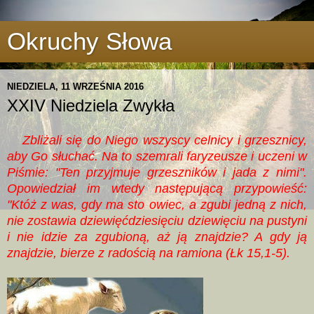
Okruchy Słowa
NIEDZIELA, 11 WRZEŚNIA 2016
XXIV Niedziela Zwykła
Zbliżali się do Niego wszyscy celnicy i grzesznicy,
aby Go słuchać. Na to szemrali faryzeusze i uczeni w
Piśmie: "Ten przyjmuje grzeszników i jada z nimi".
Opowiedział im wtedy następującą przypowieść:
"Któż z was, gdy ma sto owiec, a zgubi jedną z nich,
nie zostawia dziewięćdziesięciu dziewięciu na pustyni
i nie idzie za zgubioną, aż ją znajdzie? A gdy ją
znajdzie, bierze z radością na ramiona (Łk 15,1-5).