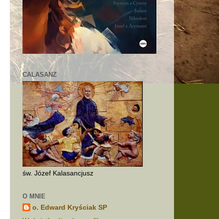
CALASANZ
św. Józef Kalasancjusz
O MNIE
o. Edward Kryściak SP