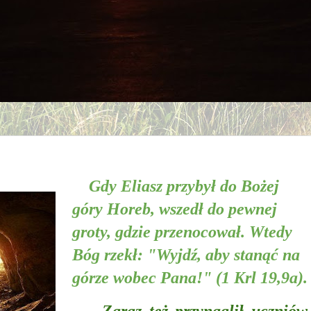
Gdy Eliasz przybył do Bożej
góry Horeb, wszedł do pewnej
groty, gdzie przenocował. Wtedy
Bóg rzekł: "Wyjdź, aby stanąć na
górze wobec Pana!" (1 Krl 19,9a).
Zaraz też przynaglił uczniów