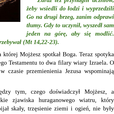
żeby wsiedli do łodzi i wyprzedzili
Go na drugi brzeg, zanim odprawi
tłumy. Gdy to uczynił, wyszedł sam
jeden na górę, aby się modlić.
rzebywał (Mt 14,22-23).
której Mojżesz spotkał Boga. Teraz spotyka
ego Testamentu to dwa filary wiary Izraela. O
 w czasie przemienienia Jezusa wspominają
y tym, czego doświadczył Mojżesz, a
lkie zjawiska huraganowego wiatru, który
jał skały, trzęsienie ziemi i ogień, nie były