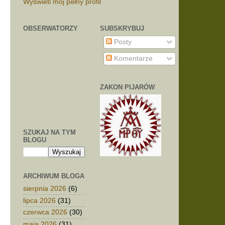
Wyświetl mój pełny profil
OBSERWATORZY
SUBSKRYBUJ
Posty
Komentarze
ZAKON PIJARÓW
SZUKAJ NA TYM
BLOGU
ARCHIWUM BLOGA
sierpnia 2026
(6)
lipca 2026
(31)
czerwca 2026
(30)
maja 2026
(31)