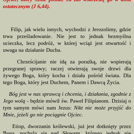
ostatecznym (J 6,44).
Filip, jak wielu innych, wychodzi z Jerozolimy, gdzie
trwa prześladowanie. Nie jest to jednak bezmyślna
ucieczka, lecz podróż, w której wciąż jest otwartość i
uwaga na działanie Ducha.
Chrześcijanie nie idą za porażką, nie wspierają
przegranej sprawy; raczej otwierają swoje drzwi dla
żywego Boga, który kocha i działa pośród świata. Dla
tego Boga, który jest Duchem, Panem i Dawcą Życia.
Bóg jest w nas sprawcą i chcenia, i działania, zgodnie z
Jego wolą
- będzie mówił św. Paweł Filipianom. Dzisiaj o
tym samym mówi nam Jezus:
Nikt nie może przyjść do
Mnie, jeżeli go nie pociągnie Ojciec
.
Etiop, dworzanin królewski, już jest dotknięty przez
Boga, pochyla się nad Słowem, którego jednak nie