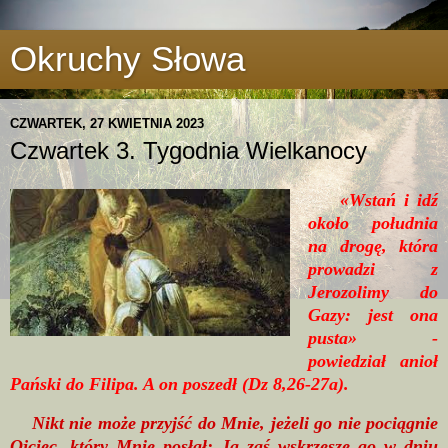
Okruchy Słowa
CZWARTEK, 27 KWIETNIA 2023
Czwartek 3. Tygodnia Wielkanocy
«Wstań i idź
około południa
na drogę, która
prowadzi z
Jerozolimy do
Gazy: jest ona
pusta» -
powiedział anioł
Pański do Filipa. A on poszedł (Dz 8,26-27a).
Nikt nie może przyjść do Mnie, jeżeli go nie pociągnie
Ojciec, który Mnie posłał; Ja zaś wskrzeszę go w dniu