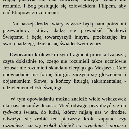
rozumie. I Bóg posługuje się człowiekiem, Filipem, aby
dać Etiopowi zrozumienie.
Na naszej drodze wiary zawsze będą nam potrzebni
przewodnicy, którzy dadzą się prowadzić Duchowi
Świętemu i będą towarzyszyli innym, przekazując im
swoją nadzieję, dzieląc się świadectwem wiary.
Dworzanin królewski czyta fragment proroka Izajasza,
czyta dokładnie to, czego nie rozumieli także uczniowie
Jezusa: nie rozumieli skandalu cierpiącego Mesjasza. Całe
opowiadanie ma formę liturgii: zaczyna się głoszeniem i
objaśnieniem Słowa, a kończy liturgią sakramentalną -
udzieleniem chrztu świętego.
W tym opowiadaniu można znaleźć wiele wskazówek
dla nas, uczniów Jezusa. Mieć odwagę przybliżyć się do
rydwanu
świata, do ludzi, którzy mijają nas w drodze,
odważyć się zrobić ten pierwszy krok, zapytać:
czy
rozumiesz, co się wokół dzieje? co wypełnia i porusza