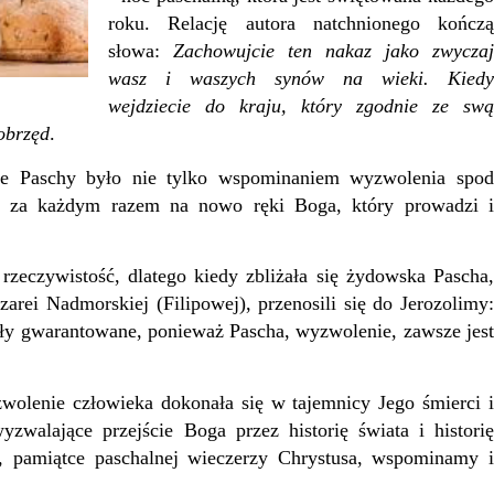
roku. Relację autora natchnionego kończą
słowa:
Zachowujcie ten nakaz jako zwyczaj
wasz i waszych synów na wieki. Kiedy
wejdziecie do kraju, który zgodnie ze swą
obrzęd
.
Paschy było nie tylko wspominaniem wyzwolenia spod
ie za każdym razem na nowo ręki Boga, który prowadzi i
eczywistość, dlatego kiedy zbliżała się żydowska Pascha,
arei Nadmorskiej (Filipowej), przenosili się do Jerozolimy:
yły gwarantowane, ponieważ Pascha, wyzwolenie, zawsze jest
lenie człowieka dokonała się w tajemnicy Jego śmierci i
walające przejście Boga przez historię świata i historię
, pamiątce paschalnej wieczerzy Chrystusa, wspominamy i