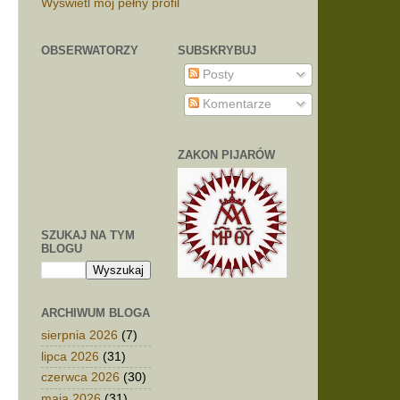
Wyświetl mój pełny profil
OBSERWATORZY
SUBSKRYBUJ
Posty
Komentarze
ZAKON PIJARÓW
SZUKAJ NA TYM
BLOGU
ARCHIWUM BLOGA
sierpnia 2026
(7)
lipca 2026
(31)
czerwca 2026
(30)
maja 2026
(31)