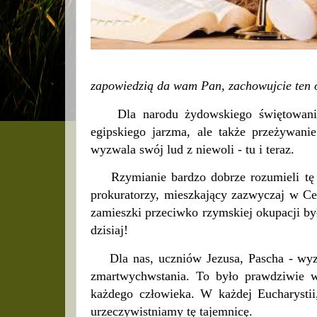
zapowiedzią da wam Pan, zachowujcie ten 
Dla narodu żydowskiego świętowanie 
egipskiego jarzma, ale także przeżywan
wyzwala swój lud z niewoli - tu i teraz.
Rzymianie bardzo dobrze rozumieli tę rz
prokuratorzy, mieszkający zazwyczaj w Cez
zamieszki przeciwko rzymskiej okupacji b
dzisiaj!
Dla nas, uczniów Jezusa, Pascha - wyzwo
zmartwychwstania. To było prawdziwie wyz
każdego człowieka. W każdej Eucharystii
urzeczywistniamy tę tajemnicę.