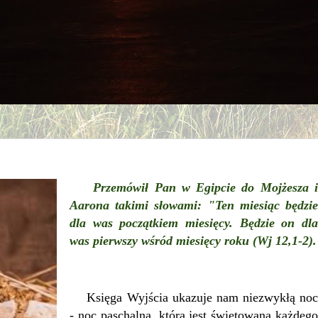
Przemówił Pan w Egipcie do Mojżesza i
Aarona takimi słowami: "Ten miesiąc będzie
dla was początkiem miesięcy. Będzie on dla
was pierwszy wśród miesięcy roku (Wj 12,1-2).
Księga Wyjścia ukazuje nam niezwykłą noc
- noc paschalną, która jest świętowana każdego