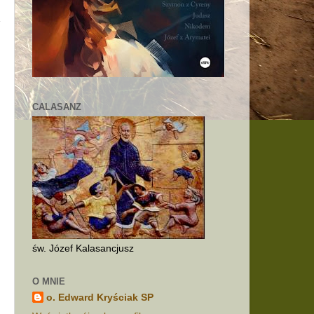
CALASANZ
św. Józef Kalasancjusz
O MNIE
o. Edward Kryściak SP