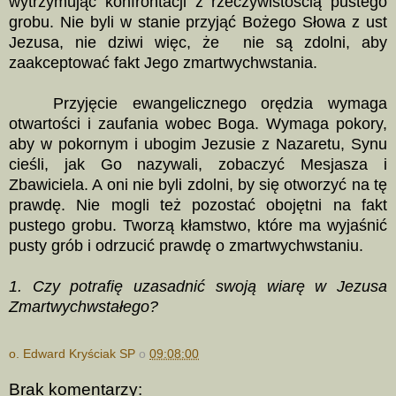
wytrzymując konfrontacji z rzeczywistością pustego
grobu. Nie byli w stanie przyjąć Bożego Słowa z ust
Jezusa, nie dziwi więc, że nie są zdolni, aby
zaakceptować fakt Jego zmartwychwstania.
Przyjęcie ewangelicznego orędzia wymaga
otwartości i zaufania wobec Boga. Wymaga pokory,
aby w pokornym i ubogim Jezusie z Nazaretu, Synu
cieśli, jak Go nazywali, zobaczyć Mesjasza i
Zbawiciela. A oni nie byli zdolni, by się otworzyć na tę
prawdę. Nie mogli też pozostać obojętni na fakt
pustego grobu. Tworzą kłamstwo, które ma wyjaśnić
pusty grób i odrzucić prawdę o zmartwychwstaniu.
1. Czy potrafię uzasadnić swoją wiarę w Jezusa
Zmartwychwstałego?
o. Edward Kryściak SP
o
09:08:00
Brak komentarzy: