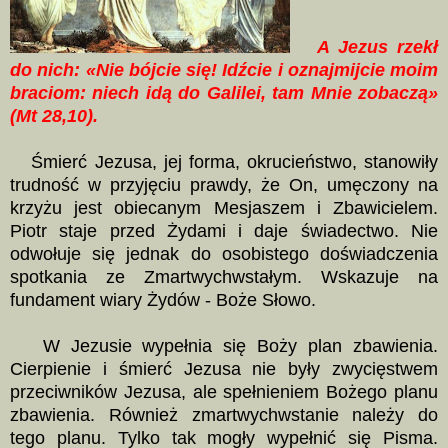
A Jezus rzekł
do nich: «Nie bójcie się! Idźcie i oznajmijcie moim
braciom: niech idą do Galilei, tam Mnie zobaczą»
(Mt 28,10).
Śmierć Jezusa, jej forma, okrucieństwo, stanowiły
trudność w przyjęciu prawdy, że On, umęczony na
krzyżu jest obiecanym Mesjaszem i Zbawicielem.
Piotr staje przed Żydami i daje świadectwo. Nie
odwołuje się jednak do osobistego doświadczenia
spotkania ze Zmartwychwstałym. Wskazuje na
fundament wiary Żydów - Boże Słowo.
W Jezusie wypełnia się Boży plan zbawienia.
Cierpienie i śmierć Jezusa nie były zwycięstwem
przeciwników Jezusa, ale spełnieniem Bożego planu
zbawienia. Również zmartwychwstanie należy do
tego planu. Tylko tak mogły wypełnić się Pisma.