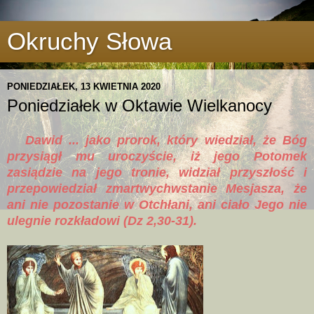
Okruchy Słowa
PONIEDZIAŁEK, 13 KWIETNIA 2020
Poniedziałek w Oktawie Wielkanocy
Dawid ... jako prorok, który wiedział, że Bóg
przysiągł mu uroczyście, iż jego Potomek
zasiądzie na jego tronie, widział przyszłość i
przepowiedział zmartwychwstanie Mesjasza, że
ani nie pozostanie w Otchłani, ani ciało Jego nie
ulegnie rozkładowi (Dz 2,30-31).