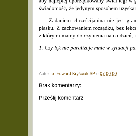
aby najlepiej uporządkowany świat legł w 
świadomość, że jedynym sposobem uzyskani
Zadaniem chrześcijanina nie jest grani
piasku. Z zachowaniem rozsądku, bez lekc
z którymi mamy do czynienia na co dzień, 
1. Czy lęk nie paraliżuje mnie w sytuacji p
Autor:
o. Edward Kryściak SP
o
07:00:00
Brak komentarzy:
Prześlij komentarz