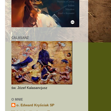
CALASANZ
św. Józef Kalasancjusz
O MNIE
o. Edward Kryściak SP