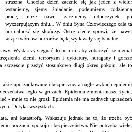
straszna. Chociaż dzień zacznie się jak jeden z wielu:
wstaniemy, zjemy śniadanie, podejmiemy codzienną
pracę, może nawet zaczniemy odpoczynek po
wyczerpującym dniu... W dniu Syna Człowieczego cała ta
normalność się skończy. Ostre cięcie sprawi, że nawet
wizje twórców horrorów będą wydawały się banalne.
awy. Wystarczy sięgnąć do historii, aby zobaczyć, że niemal
rzęsienia ziemi, terroryzm i dyktatury, huragany i gorsze
a szczęście przeżyć stosunkowo długi okres pokoju, ale to
takie uporządkowane i bezpieczne, a nagle wybuch epidemii
pieczeństwa legło w gruzach. Epidemia zmienia nasze życie,
ieć - mnie to nie grozi. Epidemia nie ma żadnych uprzedzeń
wych. Dotyka wszystkich.
, ani katastrofą. Wskazuje jednak na to, że trzeba być
emu poczuciu spokoju i bezpieczeństwa. Nie potrzeba wiele,