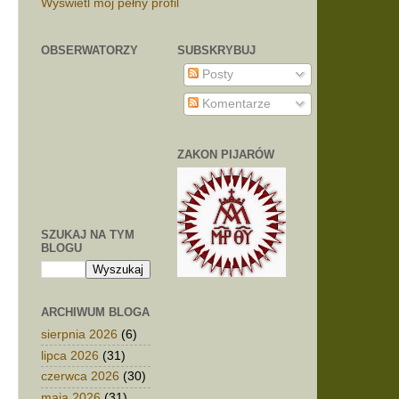
Wyświetl mój pełny profil
OBSERWATORZY
SUBSKRYBUJ
Posty
Komentarze
ZAKON PIJARÓW
SZUKAJ NA TYM
BLOGU
ARCHIWUM BLOGA
sierpnia 2026
(6)
lipca 2026
(31)
czerwca 2026
(30)
maja 2026
(31)