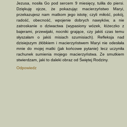
Jezusa, nosiła Go pod sercem 9 miesięcy, tuliła do piersi.
Dziękuję ojcze, że pokazując macierzyństwo Maryi,
przekazujesz nam matkom jego istotę; czyli miłość, pokój,
radość, obecność, wpojenie dobrych nawyków, a nie
zatroskanie o dziwactwa (wypasiony wózek, łóżeczko z
bajerami, przewijaki, nocniki grające, czy jakiś czas temu
słyszałam o jakiś misiach szumisiach). Refleksja nad
dzisiejszym żłóbkiem i macierzyństwem Maryi nie odesłała
mnie do mojej matki (jak końcowe pytanie) lecz uczyniła
rachunek sumienia mojego macierzyństwa. Ze smutkiem
stwierdzam, jaki to daleki obraz od Świętej Rodziny.
Odpowiedz