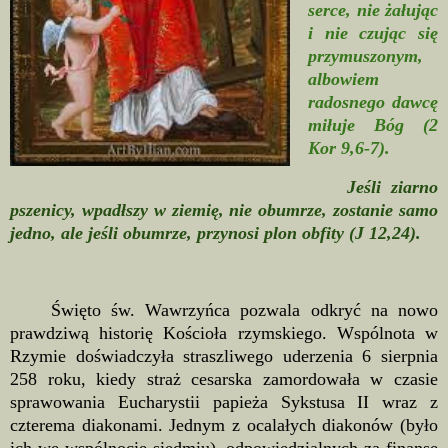
serce, nie żałując
i nie czując się
przymuszonym,
albowiem
radosnego dawcę
miłuje Bóg (2
Kor 9,6-7).
Jeśli ziarno
pszenicy, wpadłszy w ziemię, nie obumrze, zostanie samo
jedno, ale jeśli obumrze, przynosi plon obfity (J 12,24).
Święto św. Wawrzyńca pozwala odkryć na nowo
prawdziwą historię Kościoła rzymskiego. Wspólnota w
Rzymie doświadczyła straszliwego uderzenia 6 sierpnia
258 roku, kiedy straż cesarska zamordowała w czasie
sprawowania Eucharystii papieża Sykstusa II wraz z
czterema diakonami. Jednym z ocalałych diakonów (było