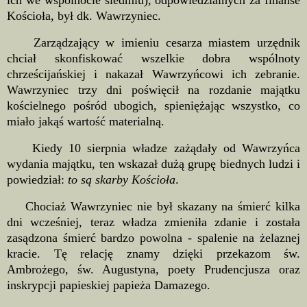
ich we wspólnocie siedmiu), odpowiedzialnych za finanse
Kościoła, był dk. Wawrzyniec.
Zarządzający w imieniu cesarza miastem urzędnik
chciał skonfiskować wszelkie dobra wspólnoty
chrześcijańskiej i nakazał Wawrzyńcowi ich zebranie.
Wawrzyniec trzy dni poświęcił na rozdanie majątku
kościelnego pośród ubogich, spieniężając wszystko, co
miało jakąś wartość materialną.
Kiedy 10 sierpnia władze zażądały od Wawrzyńca
wydania majątku, ten wskazał dużą grupę biednych ludzi i
powiedział:
to są skarby Kościoła
.
Chociaż Wawrzyniec nie był skazany na śmierć kilka
dni wcześniej, teraz władza zmieniła zdanie i została
zasądzona śmierć bardzo powolna - spalenie na żelaznej
kracie. Tę relację znamy dzięki przekazom św.
Ambrożego, św. Augustyna, poety Prudencjusza oraz
inskrypcji papieskiej papieża Damazego.