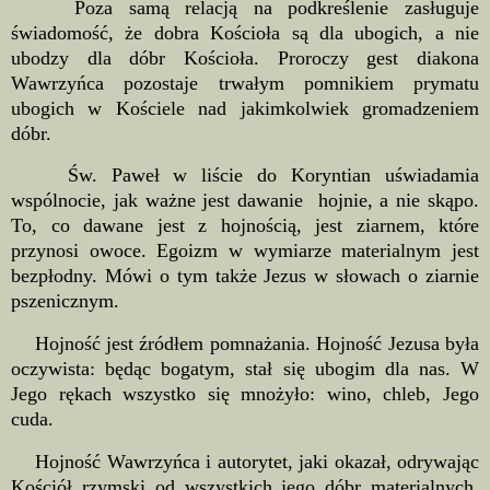
Poza samą relacją na podkreślenie zasługuje
świadomość, że dobra Kościoła są dla ubogich, a nie
ubodzy dla dóbr Kościoła. Proroczy gest diakona
Wawrzyńca pozostaje trwałym pomnikiem prymatu
ubogich w Kościele nad jakimkolwiek gromadzeniem
dóbr.
Św. Paweł w liście do Koryntian uświadamia
wspólnocie, jak ważne jest dawanie hojnie, a nie skąpo.
To, co dawane jest z hojnością, jest ziarnem, które
przynosi owoce. Egoizm w wymiarze materialnym jest
bezpłodny. Mówi o tym także Jezus w słowach o ziarnie
pszenicznym.
Hojność jest źródłem pomnażania. Hojność Jezusa była
oczywista: będąc bogatym, stał się ubogim dla nas. W
Jego rękach wszystko się mnożyło: wino, chleb, Jego
cuda.
Hojność Wawrzyńca i autorytet, jaki okazał, odrywając
Kościół rzymski od wszystkich jego dóbr materialnych,