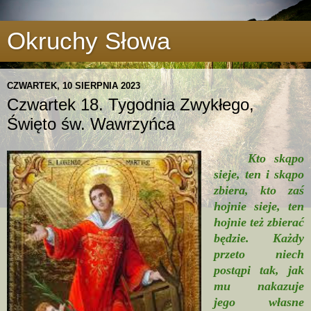
Okruchy Słowa
CZWARTEK, 10 SIERPNIA 2023
Czwartek 18. Tygodnia Zwykłego,
Święto św. Wawrzyńca
Kto skąpo
sieje, ten i skąpo
zbiera, kto zaś
hojnie sieje, ten
hojnie też zbierać
będzie. Każdy
przeto niech
postąpi tak, jak
mu nakazuje
jego własne