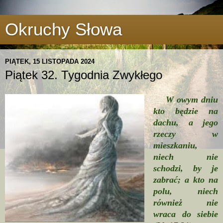
Okruchy Słowa
PIĄTEK, 15 LISTOPADA 2024
Piątek 32. Tygodnia Zwykłego
W owym dniu
kto będzie na
dachu, a jego
rzeczy w
mieszkaniu,
niech nie
schodzi, by je
zabrać; a kto na
polu, niech
również nie
wraca do siebie