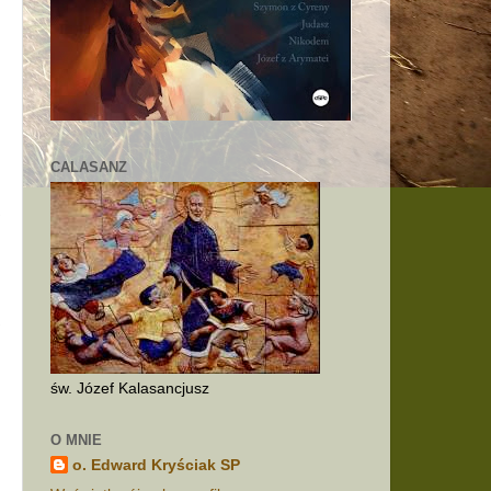
CALASANZ
św. Józef Kalasancjusz
O MNIE
o. Edward Kryściak SP
ć