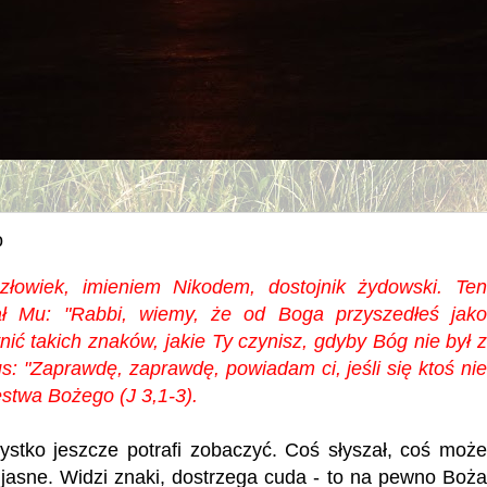
o
łowiek, imieniem Nikodem, dostojnik żydowski. Ten
ał Mu: "Rabbi, wiemy, że od Boga przyszedłeś jako
ić takich znaków, jakie Ty czynisz, gdyby Bóg nie był z
s: "Zaprawdę, zaprawdę, powiadam ci, jeśli się ktoś nie
estwa Bożego (J 3,1-3).
ko jeszcze potrafi zobaczyć. Coś słyszał, coś może
t jasne. Widzi znaki, dostrzega cuda - to na pewno Boża