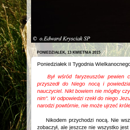
PONIEDZIAŁEK, 13 KWIETNIA 2015
Poniedziałek II Tygodnia Wielkanocneg
Był wśród faryzeuszów pewien cz
przyszedł do Niego nocą i powiedzi
nauczyciel. Nikt bowiem nie mógłby czyn
nim". W odpowiedzi rzekł do niego Jezu
narodzi powtórnie, nie może ujrzeć król
Nikodem przychodzi nocą. Nie wszyst
zobaczył, ale jeszcze nie wszystko jes