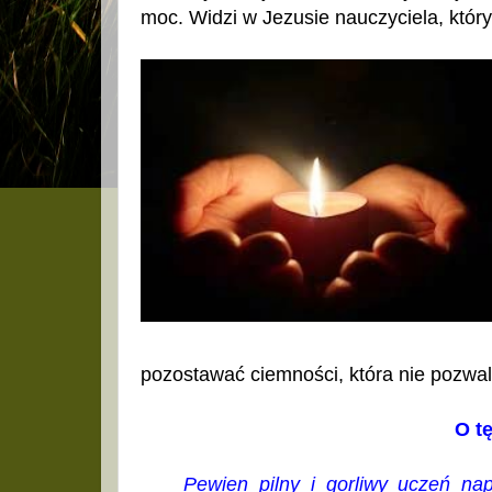
moc. Widzi w Jezusie nauczyciela, któr
pozostawać ciemności, która nie pozwa
O t
Pewien pilny i gorliwy uczeń na