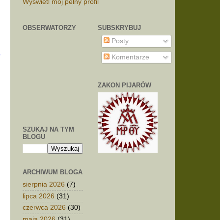
Wyświetl mój pełny profil
OBSERWATORZY
SUBSKRYBUJ
Posty
Komentarze
ZAKON PIJARÓW
SZUKAJ NA TYM
BLOGU
ARCHIWUM BLOGA
sierpnia 2026
(7)
lipca 2026
(31)
czerwca 2026
(30)
maja 2026
(31)