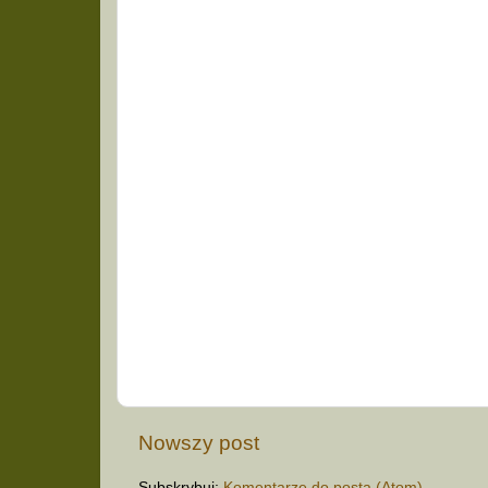
Nowszy post
Subskrybuj:
Komentarze do posta (Atom)