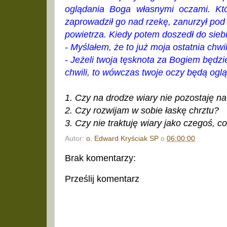
oglądania Boga własnymi oczami. Któ
zaprowadził go nad rzekę, zanurzył pod w
powietrza. Kiedy potem doszedł do siebie
- Myślałem, że to już moja ostatnia chw
- Jeżeli twoja tęsknota za Bogiem będzie
chwili, to wówczas twoje oczy będą ogl
1. Czy na drodze wiary nie pozostaję 
2. Czy rozwijam w sobie łaskę chrztu?
3. Czy nie traktuję wiary jako czegoś, c
Autor:
o. Edward Kryściak SP
o
06:00:00
Brak komentarzy:
Prześlij komentarz