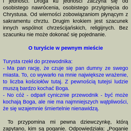
i jedności. Droga ku jedności zaczyna się od
osobistego nawrócenia, osobistego przylgnięcia do
Chrystusa. Od wierności zobowiązaniom płynącym z
sakramentu chrztu. Drugim krokiem jest szacunek
innych wspólnot chrześcijańskich, religijnych. Bez
szacunku nie może dokonać się pojednanie.
O turyście w pewnym mieście
Turysta rzekł do przewodnika:
- Ma pan rację, że czuje się pan dumny ze swego
miasta. To, co wywarło na mnie największe wrażenie,
to liczba kościołów tutaj. Z pewnością tutejsi ludzie
muszą bardzo kochać Boga.
- No cóż - odparł cynicznie przewodnik - być może
kochają Boga, ale nie ma najmniejszych wątpliwości,
że się wzajemnie śmiertelnie nienawidzą.
To przypomina mi pewna dziewczynkę, którą
zapytano, kim są poganie. Odpowiedziała: „Poganie