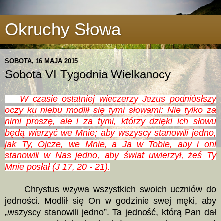
Okruchy Słowa
SOBOTA, 16 MAJA 2015
Sobota VI Tygodnia Wielkanocy
W czasie ostatniej wieczerzy Jezus podniósłszy
oczy ku niebu modlił się tymi słowami: Nie tylko za
nimi proszę, ale i za tymi, którzy dzięki ich słowu
będą wierzyć we Mnie; aby wszyscy stanowili jedno,
jak Ty, Ojcze, we Mnie, a Ja w Tobie, aby i oni
stanowili w Nas jedno, aby świat uwierzył, żeś Ty
Mnie posłał (J 17, 20 - 21).
Chrystus wzywa wszystkich swoich uczniów do
jedności. Modlił się On w godzinie swej męki, aby
„wszyscy stanowili jedno”. Ta jedność, którą Pan dał