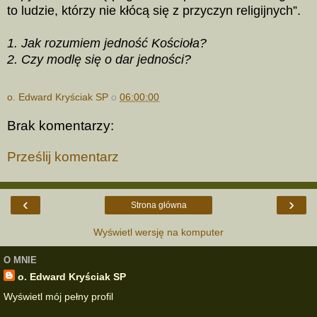
to ludzie, którzy nie kłócą się z przyczyn religijnych”.
1. Jak rozumiem jedność Kościoła?
2. Czy modlę się o dar jedności?
o. Edward Kryściak SP
o
06:00:00
Brak komentarzy:
Prześlij komentarz
‹
›
Strona główna
Wyświetl wersję na komputer
O MNIE
o. Edward Kryściak SP
Wyświetl mój pełny profil