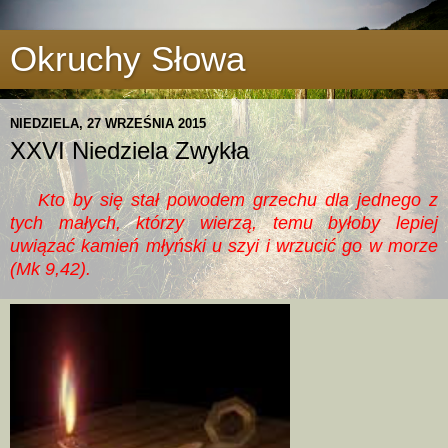
Okruchy Słowa
NIEDZIELA, 27 WRZEŚNIA 2015
XXVI Niedziela Zwykła
Kto by się stał powodem grzechu dla jednego z
tych małych, którzy wierzą, temu byłoby lepiej
uwiązać kamień młyński u szyi i wrzucić go w morze
(Mk 9,42).