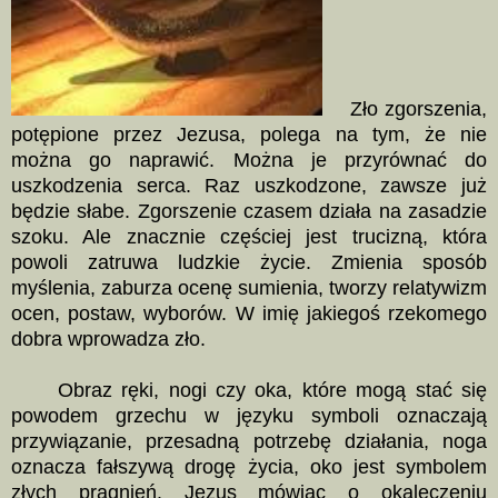
Zło zgorszenia,
potępione przez Jezusa, polega na tym, że nie
można go naprawić. Można je przyrównać do
uszkodzenia serca. Raz uszkodzone, zawsze już
będzie słabe. Zgorszenie czasem działa na zasadzie
szoku. Ale znacznie częściej jest trucizną, która
powoli zatruwa ludzkie życie. Zmienia sposób
myślenia, zaburza ocenę sumienia, tworzy relatywizm
ocen, postaw, wyborów. W imię jakiegoś rzekomego
dobra wprowadza zło.
Obraz ręki, nogi czy oka, które mogą stać się
powodem grzechu w języku symboli oznaczają
przywiązanie, przesadną potrzebę działania, noga
oznacza fałszywą drogę życia, oko jest symbolem
złych pragnień. Jezus mówiąc o okaleczeniu