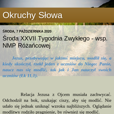
Okruchy Słowa
ŚRODA, 7 PAŹDZIERNIKA 2020
Środa XXVII Tygodnia Zwykłego - wsp.
NMP Różańcowej
Jezus, przebywając w jakimś miejscu, modlił się, a
kiedy skończył, rzekł jeden z uczniów do Niego: Panie,
naucz nas się modlić, tak jak i Jan nauczył swoich
uczniów (Łk 11,1).
Relacja Jezusa z Ojcem musiała zachwycać.
Odchodził na bok, szukając ciszy, aby się modlić. Nie
udało się jednak uniknąć wzroku najbliższych. Oglądanie
modlitwy rodziło pragnienie, by również się modlić.