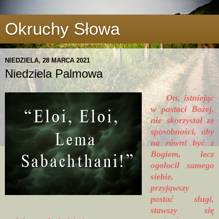
Okruchy Słowa
NIEDZIELA, 28 MARCA 2021
Niedziela Palmowa
On, istniejąc
w postaci Bożej,
nie skorzystał ze
sposobności, aby
na równi być z
Bogiem, lecz
ogołocił samego
siebie,
przyjąwszy
postać sługi,
stawszy się