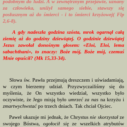
podobnym do ludzi. A w zewnętrznym przejawie, uznany
za człowieka, uniżył samego siebie, stawszy się
posłusznym aż do śmierci - i to śmierci krzyżowej( Flp
2,6-8).
A gdy nadeszła godzina szósta, mrok ogarnął całą
ziemię aż do godziny dziewiątej. O godzinie dziewiątej
Jezus zawołał donośnym głosem: «Eloi, Eloi, lema
sabachthani», to znaczy: Boże mój, Boże mój, czemuś
Mnie opuścił? (Mk 15,33-34).
Słowa św. Pawła przejmują dreszczem i uświadamiają,
w czym bierzemy udział. Przyzwyczailiśmy się do
myślenia, że On wszystko wiedział, wszystko było
oczywiste, że Jego misją było
umrzeć za nas
na krzyżu i
zmartwychwstać
po trzech dniach. Tak chciał Ojciec.
Paweł ukazuje mi jednak, że Chrystus
nie skorzystał
ze
swojego Bóstwa,
ogołocił się
ze wszelkich atrybutów