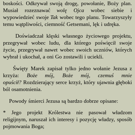
boskości. Odkrywał swoją drogę, powołanie, Boży plan.
Musiał rozeznawać
wolę Ojca
wobec siebie i
wypowiedzieć swoje
Tak
wobec tego planu. Towarzyszyły
temu wątpliwości, ciemność Getsemani, lęk i udręka.
Doświadczał klęski własnego życiowego projektu,
przegrywał wobec ludu, dla którego poświęcił swoje
życie, przegrywał nawet wobec swoich uczniów, których
wybrał i ukochał, a oni Go zostawili i uciekli.
Święty Marek zapisał tylko jedno wołanie Jezusa z
krzyża:
Boże mój, Boże mój, czemuś mnie
opuścił?
Rozdzierający serce krzyż, który ujawnia głęboki
ból osamotnienia.
Powody śmierci Jezusa są bardzo dobrze opisane:
* Jego projekt Królestwa nie pasował władzom
religijnym, naruszał ich interesy i pozycję władzy, sposób
pojmowania Boga;