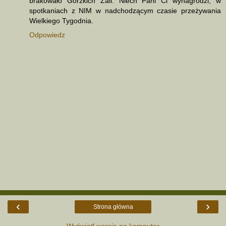
brakowało Gorzkich Żali. Niech Pani Ci wynagrodzi, w
spotkaniach z NIM w nadchodzącym czasie przeżywania
Wielkiego Tygodnia.
Odpowiedz
‹
›
Strona główna
Wyświetl wersję na komputer