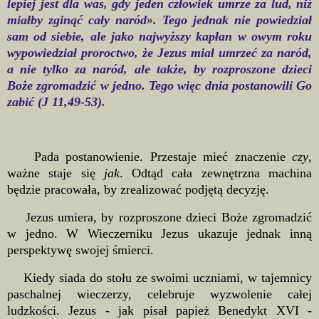
lepiej jest dla was, gdy jeden człowiek umrze za lud, niż
miałby zginąć cały naród». Tego jednak nie powiedział
sam od siebie, ale jako najwyższy kapłan w owym roku
wypowiedział proroctwo, że Jezus miał umrzeć za naród,
a nie tylko za naród, ale także, by rozproszone dzieci
Boże zgromadzić w jedno. Tego więc dnia postanowili Go
zabić (J 11,49-53).
Pada postanowienie. Przestaje mieć znaczenie
czy
,
ważne staje się
jak
. Odtąd cała zewnętrzna machina
będzie pracowała, by zrealizować podjętą decyzję.
Jezus umiera, by rozproszone dzieci Boże zgromadzić
w jedno. W Wieczerniku Jezus ukazuje jednak inną
perspektywę swojej śmierci.
Kiedy siada do stołu ze swoimi uczniami, w tajemnicy
paschalnej wieczerzy, celebruje wyzwolenie całej
ludzkości. Jezus - jak pisał papież Benedykt XVI -