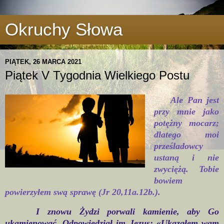
Okruchy Słowa
PIĄTEK, 26 MARCA 2021
Piątek V Tygodnia Wielkiego Postu
Ale Pan jest
przy mnie jako
potężny mocarz;
dlatego moi
prześladowcy
ustaną i nie
zwyciężą. Tobie
bowiem
powierzyłem swą sprawę (Jr 20,11a.12b.).
I znowu Żydzi porwali kamienie, aby Go
ukamienować. Odpowiedział im Jezus: «Ukazałem wam