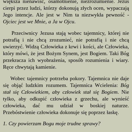
większa nienawiść, osamotnienie, niezrozumienie. Jezus
cierpi przez ludzi, którzy dokonują złych ocen, wypaczają
Jego intencje. Ale jest w Nim ta niezwykła pewność -
Ojciec jest we Mnie, a Ja w Ojcu
.
Przeciwnicy Jezusa stają wobec tajemnicy, której nie
potrafią i nie chcą zrozumieć, nie potrafią i nie chcą
uwierzyć. Widzą Człowieka z krwi i kości, ale Człowieka,
który mówi, że jest Bożym Synem, jest Bogiem. Taki Bóg
przekracza ich wyobrażenia, sposób rozumienia i wiary.
Ręce chwytają kamienie.
Wobec tajemnicy potrzeba pokory. Tajemnica nie daje
się objąć ludzkim rozumem. Tajemnica Wcielenia:
Bóg
stał się Człowiekiem, aby człowiek stał się Bogiem
. Nie
tylko, aby odkupić człowieka z grzechu, ale wynieść
człowieka, dać mu udział w boskiej naturze.
Przebóstwienie człowieka dokonuje się poprzez łaskę.
1. Czy powierzam Bogu moje trudne sprawy?