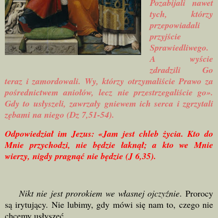
Pozabijali nawet
tych, którzy
przepowiadali
przyjście
Sprawiedliwego.
A wyście
zdradzili Go
teraz i zamordowali. Wy, którzy otrzymaliście Prawo za
pośrednictwem aniołów, lecz nie przestrzegaliście go».
Gdy to usłyszeli, zawrzały gniewem ich serca i zgrzytali
zębami na niego (Dz 7,51-54).
Odpowiedział im Jezus: «Jam jest chleb życia. Kto do
Mnie przychodzi, nie będzie łaknął; a kto we Mnie
wierzy, nigdy pragnąć nie będzie (J 6,35).
Nikt nie jest prorokiem we własnej ojczyźnie
. Prorocy
są irytujący. Nie lubimy, gdy mówi się nam to, czego nie
chcemy usłyszeć.