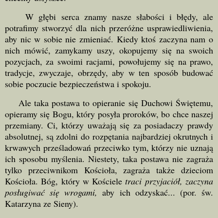
W głębi serca znamy nasze słabości i błędy, ale
potrafimy stworzyć dla nich przeróżne usprawiedliwienia,
aby nic w sobie nie zmieniać. Kiedy ktoś zaczyna nam o
nich mówić, zamykamy uszy, okopujemy się na swoich
pozycjach, za swoimi racjami, powołujemy się na prawo,
tradycje, zwyczaje, obrzędy, aby w ten sposób budować
sobie poczucie bezpieczeństwa i spokoju.
Ale taka postawa to opieranie się Duchowi Świętemu,
opieramy się Bogu, który posyła proroków, bo chce naszej
przemiany. Ci, którzy uważają się za posiadaczy prawdy
absolutnej, są zdolni do rozpętania najbardziej okrutnych i
krwawych prześladowań przeciwko tym, którzy nie uznają
ich sposobu myślenia. Niestety, taka postawa nie zagraża
tylko przeciwnikom Kościoła, zagraża także dzieciom
Kościoła. Bóg, który w Kościele
traci przyjaciół, zaczyna
posługiwać się wrogami,
aby ich odzyskać... (por. św.
Katarzyna ze Sieny).