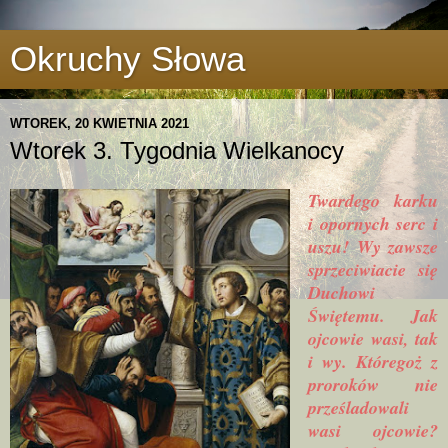
Okruchy Słowa
WTOREK, 20 KWIETNIA 2021
Wtorek 3. Tygodnia Wielkanocy
Twardego karku
i opornych serc i
uszu! Wy zawsze
sprzeciwiacie się
Duchowi
Świętemu. Jak
ojcowie wasi, tak
i wy. Któregoż z
proroków nie
prześladowali
wasi ojcowie?