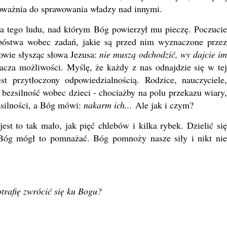
oważnia do sprawowania władzy nad innymi.
 tego ludu, nad którym Bóg powierzył mu pieczę. Poczucie
ubóstwa wobec zadań, jakie są przed nim wyznaczone przez
owie słysząc słowa Jezusa:
nie muszą odchodzić, wy dajcie i
acza możliwości. Myślę, że każdy z nas odnajdzie się w tej
est przytłoczony odpowiedzialnością. Rodzice, nauczyciele,
bezsilność wobec dzieci - chociażby na polu przekazu wiary,
silności, a Bóg mówi:
nakarm ich...
Ale jak i czym?
t to tak mało, jak pięć chlebów i kilka rybek. Dzielić się
 Bóg mógł to pomnażać. Bóg pomnoży nasze siły i nikt nie
otrafię zwrócić się ku Bogu?