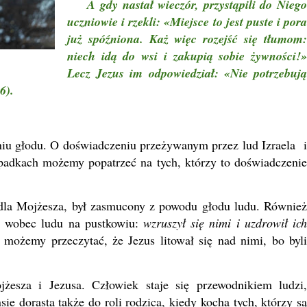
A gdy nastał wieczór, przystąpili do Nieg
uczniowie i rzekli: «Miejsce to jest puste i pora
już spóźniona. Każ więc rozejść się tłumom:
niech idą do wsi i zakupią sobie żywności!»
Lecz Jezus im odpowiedział: «Nie potrzebują
6).
 głodu. O doświadczeniu przeżywanym przez lud Izraela i
ypadkach możemy popatrzeć na tych, którzy to doświadczenie
la Mojżesza, był zasmucony z powodu głodu ludu. Również
a wobec ludu na pustkowiu:
wzruszył się nimi i uzdrowił ic
 możemy przeczytać, że Jezus litował się nad nimi, bo byli
a i Jezusa. Człowiek staje się przewodnikiem ludzi,
 dorasta także do roli rodzica, kiedy kocha tych, którzy są