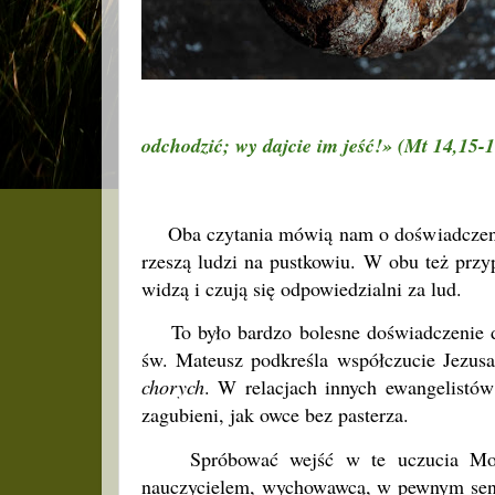
odchodzić; wy dajcie im jeść!» (Mt 14,15-1
Oba czytania mówią nam o doświadczeniu
rzeszą ludzi na pustkowiu. W obu też prz
widzą i czują się odpowiedzialni za lud.
To było bardzo bolesne doświadczenie d
św. Mateusz podkreśla współczucie Jezus
chorych
. W relacjach innych ewangelistów
zagubieni, jak owce bez pasterza.
Spróbować wejść w te uczucia Mojżesz
nauczycielem, wychowawcą, w pewnym sensie