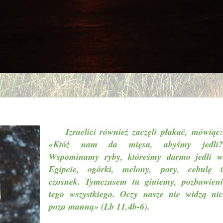
Izraelici również zaczęli płakać, mówiąc:
«Któż nam da mięsa, abyśmy jedli?
Wspominamy ryby, któreśmy darmo jedli w
Egipcie, ogórki, melony, pory, cebulę i
czosnek. Tymczasem tu giniemy, pozbawieni
tego wszystkiego. Oczy nasze nie widzą nic
poza manną» (Lb 11,4b-6).