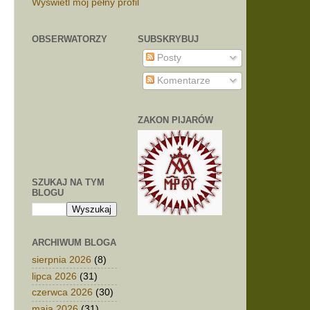
Wyświetl mój pełny profil
OBSERWATORZY
SUBSKRYBUJ
Posty
m
Komentarze
ZAKON PIJARÓW
SZUKAJ NA TYM
BLOGU
ARCHIWUM BLOGA
sierpnia 2026
(8)
lipca 2026
(31)
czerwca 2026
(30)
maja 2026
(31)