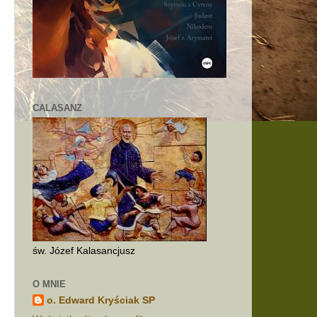
o
CALASANZ
h
św. Józef Kalasancjusz
O MNIE
o. Edward Kryściak SP