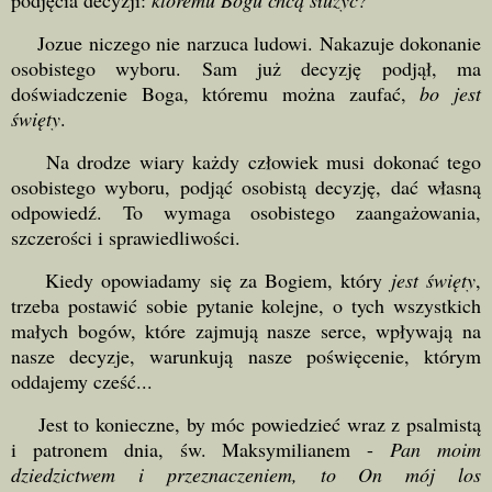
podjęcia decyzji:
któremu Bogu chcą służyć?
Jozue niczego nie narzuca ludowi. Nakazuje dokonanie
osobistego wyboru. Sam już decyzję podjął, ma
doświadczenie Boga, któremu można zaufać,
bo jest
święty
.
Na drodze wiary każdy człowiek musi dokonać tego
osobistego wyboru, podjąć osobistą decyzję, dać własną
odpowiedź. To wymaga osobistego zaangażowania,
szczerości i sprawiedliwości.
Kiedy opowiadamy się za Bogiem, który
jest święty
,
trzeba postawić sobie pytanie kolejne, o tych wszystkich
małych bogów, które zajmują nasze serce, wpływają na
nasze decyzje, warunkują nasze poświęcenie, którym
oddajemy cześć...
Jest to konieczne, by móc powiedzieć wraz z psalmistą
i patronem dnia, św. Maksymilianem -
Pan moim
dziedzictwem i przeznaczeniem, to On mój los