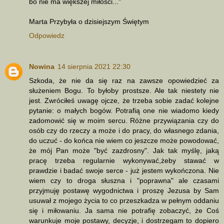
bo nie ma większej miłości..."
Marta Przybyła o dzisiejszym Świętym
Odpowiedz
Nowina
14 sierpnia 2021 22:30
Szkoda, że nie da się raz na zawsze opowiedzieć za
służeniem Bogu. To byłoby prostsze. Ale tak niestety nie
jest. Zwróciłeś uwagę ojcze, że trzeba sobie zadać kolejne
pytanie: o małych bogów. Potrafią one nie wiadomo kiedy
zadomowić się w moim sercu. Różne przywiązania czy do
osób czy do rzeczy a może i do pracy, do własnego zdania,
do uczuć - do końca nie wiem co jeszcze może powodować,
że mój Pan może "być zazdrosny". Jak tak myślę, jaką
pracę trzeba regularnie wykonywać,żeby stawać w
prawdzie i badać swoje serce - już jestem wykończona. Nie
wiem czy to droga słuszna i "poprawna" ale czasami
przyjmuję postawę wygodnictwa i proszę Jezusa by Sam
usuwał z mojego życia to co przeszkadza w pełnym oddaniu
się i miłowaniu. Ja sama nie potrafię zobaczyć, że Coś
warunkuje moje postawy, decyzje, i dostrzegam to dopiero