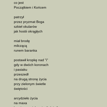
co jest
Początkiem i Końcem
patrzył
przez pryzmat Boga
szkieł okularów
jak hostii okrągłych
miał brodę
milczącą
runem baranka
postawił kropkę nad "i"
gdy w dwóch koronach
i pasiaku
przeszedł
na drugą stronę życia
przy zielonym świetle
świętości
arcydzieło życia
na maxa