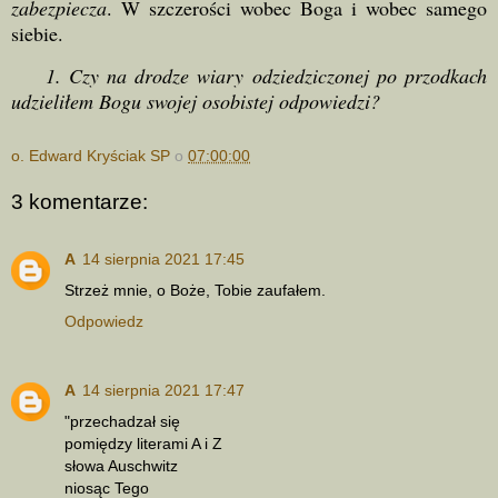
zabezpiecza
. W szczerości wobec Boga i wobec samego
siebie.
1. Czy na drodze wiary odziedziczonej po przodkach
udzieliłem Bogu swojej osobistej odpowiedzi?
o. Edward Kryściak SP
o
07:00:00
3 komentarze:
A
14 sierpnia 2021 17:45
Strzeż mnie, o Boże, Tobie zaufałem.
Odpowiedz
A
14 sierpnia 2021 17:47
"przechadzał się
pomiędzy literami A i Z
słowa Auschwitz
niosąc Tego