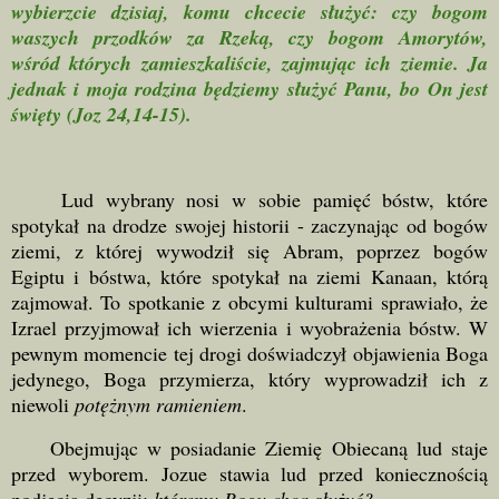
wybierzcie dzisiaj, komu chcecie służyć: czy bogom
waszych przodków za Rzeką, czy bogom Amorytów,
wśród których zamieszkaliście, zajmując ich ziemie. Ja
jednak i moja rodzina będziemy służyć Panu, bo On jest
święty (Joz 24,14-15).
Lud wybrany nosi w sobie pamięć bóstw, które
spotykał na drodze swojej historii - zaczynając od bogów
ziemi, z której wywodził się Abram, poprzez bogów
Egiptu i bóstwa, które spotykał na ziemi Kanaan, którą
zajmował. To spotkanie z obcymi kulturami sprawiało, że
Izrael przyjmował ich wierzenia i wyobrażenia bóstw. W
pewnym momencie tej drogi doświadczył objawienia Boga
jedynego, Boga przymierza, który wyprowadził ich z
niewoli
potężnym ramieniem
.
Obejmując w posiadanie Ziemię Obiecaną lud staje
przed wyborem. Jozue stawia lud przed koniecznością