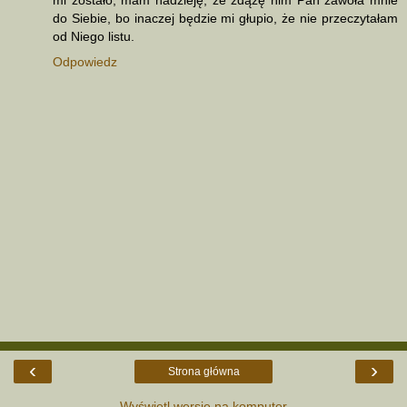
mi zostało, mam nadzieję, że zdążę nim Pan zawoła mnie
do Siebie, bo inaczej będzie mi głupio, że nie przeczytałam
od Niego listu.
Odpowiedz
‹
›
Strona główna
Wyświetl wersję na komputer