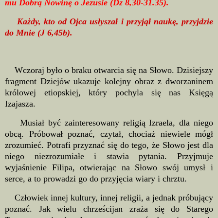
mu Dobrą Nowinę o Jezusie (Dz 8,30-31.35).
Każdy, kto od Ojca usłyszał i przyjął naukę, przyjdzie
do Mnie (J 6,45b).
Wczoraj było o braku otwarcia się na Słowo. Dzisiejszy
fragment Dziejów ukazuje kolejny obraz z dworzaninem
królowej etiopskiej, który pochyla się nas Księgą
Izajasza.
Musiał być zainteresowany religią Izraela, dla niego
obcą. Próbował poznać, czytał, chociaż niewiele mógł
zrozumieć. Potrafi przyznać się do tego, że Słowo jest dla
niego niezrozumiałe i stawia pytania. Przyjmuje
wyjaśnienie Filipa, otwierając na Słowo swój umysł i
serce, a to prowadzi go do przyjęcia wiary i chrztu.
Człowiek innej kultury, innej religii, a jednak próbujący
poznać. Jak wielu chrześcijan zraża się do Starego