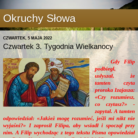
Okruchy Słowa
CZWARTEK, 5 MAJA 2022
Czwartek 3. Tygodnia Wielkanocy
Gdy Filip
podbiegł,
usłyszał, że
tamten czyta
proroka Izajasza:
«Czy rozumiesz,
co czytasz?» -
zapytał. A tamten
odpowiedział: «Jakżeż mogę rozumieć, jeśli mi nikt nie
wyjaśni?» I zaprosił Filipa, aby wsiadł i spoczął przy
nim. A Filip wychodząc z tego tekstu Pisma opowiedział