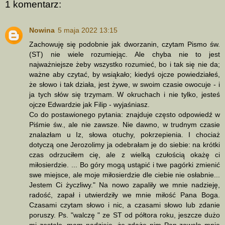
1 komentarz:
Nowina
5 maja 2022 13:15
Zachowuję się podobnie jak dworzanin, czytam Pismo św.
(ST) nie wiele rozumiejąc. Ale chyba nie to jest
najważniejsze żeby wszystko rozumieć, bo i tak się nie da;
ważne aby czytać, by wsiąkało; kiedyś ojcze powiedziałeś,
że słowo i tak działa, jest żywe, w swoim czasie owocuje - i
ja tych słów się trzymam. W okruchach i nie tylko, jesteś
ojcze Edwardzie jak Filip - wyjaśniasz.
Co do postawionego pytania: znajduje często odpowiedź w
Piśmie św., ale nie zawsze. Nie dawno, w trudnym czasie
znalazłam u Iz, słowa otuchy, pokrzepienia. I chociaż
dotyczą one Jerozolimy ja odebrałam je do siebie: na krótki
czas odrzuciłem cię, ale z wielką czułością okażę ci
miłosierdzie. ... Bo góry mogą ustąpić i twe pagórki zmienić
swe miejsce, ale moje miłosierdzie dle ciebie nie osłabnie...
Jestem Ci życzliwy." Na nowo zapaliły we mnie nadzieję,
radość, zapał i utwierdziły we mnie miłość Pana Boga.
Czasami czytam słowo i nic, a czasami słowo lub zdanie
poruszy. Ps. "walczę " ze ST od półtora roku, jeszcze dużo