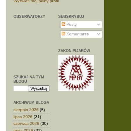
Wyświetl mój pełny profil
OBSERWATORZY
SUBSKRYBUJ
Posty
Komentarze
ZAKON PIJARÓW
SZUKAJ NA TYM
BLOGU
ARCHIWUM BLOGA
sierpnia 2026
(5)
lipca 2026
(31)
czerwca 2026
(30)
maja 2026
(31)