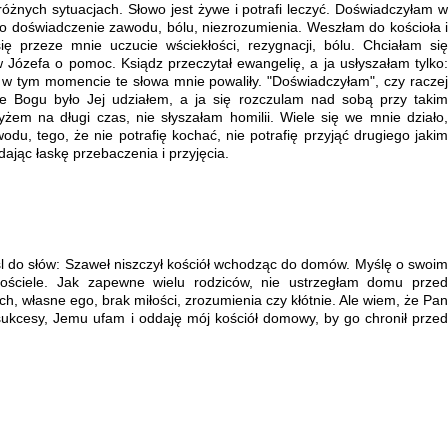
 różnych sytuacjach. Słowo jest żywe i potrafi leczyć. Doświadczyłam w
zło doświadczenie zawodu, bólu, niezrozumienia. Weszłam do kościoła i
ę przeze mnie uczucie wściekłości, rezygnacji, bólu. Chciałam się
 Józefa o pomoc. Ksiądz przeczytał ewangelię, a ja usłyszałam tylko:
 w tym momencie te słowa mnie powaliły. "Doświadczyłam", czy raczej
nie Bogu było Jej udziałem, a ja się rozczulam nad sobą przy takim
żem na długi czas, nie słyszałam homilii. Wiele się we mnie działo,
du, tego, że nie potrafię kochać, nie potrafię przyjąć drugiego jakim
ając łaskę przebaczenia i przyjęcia.
 do słów: Szaweł niszczył kościół wchodząc do domów. Myślę o swoim
ściele. Jak zapewne wielu rodziców, nie ustrzegłam domu przed
kich, własne ego, brak miłości, zrozumienia czy kłótnie. Ale wiem, że Pan
ukcesy, Jemu ufam i oddaję mój kościół domowy, by go chronił przed