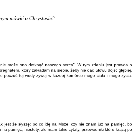
nnym mówić o Chrystusie?
i nie może ono dotknąć naszego serca". W tym zdaniu jest prawda o
pregnatem, który zakładam na siebie, żeby nie dać Słowu dojść głębiej.
e poczuć tej wody żywej w każdej komórce mego ciała i mego życia.
 .
 jest że słyszę: po co idę na Msze, czy nie znam już na pamięć, bo
 na pamięć, niestety, ale mam takie cytaty, przewodniki które krążą po