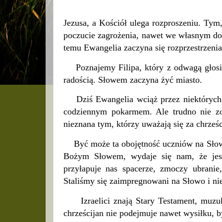
Jezusa, a Kościół ulega rozproszeniu. Tym,
poczucie zagrożenia, nawet we własnym dom
temu Ewangelia zaczyna się rozprzestrzeni
Poznajemy Filipa, który z odwagą głosi
radością. Słowem zaczyna żyć miasto.
Dziś Ewangelia wciąż przez niektórych pr
codziennym pokarmem. Ale trudno nie zoba
nieznana tym, którzy uważają się za chrześ
Być może ta obojętność uczniów na Słowo
Bożym Słowem, wydaje się nam, że jest
przyłapuje nas spacerze, zmoczy ubranie
Staliśmy się zaimpregnowani na Słowo i ni
Izraelici znają Stary Testament, muzu
chrześcijan nie podejmuje nawet wysiłku, b