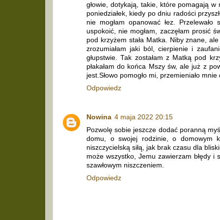
głowie, dotykają, takie, które pomagają w
poniedziałek, kiedy po dniu radości przys
nie mogłam opanować łez. Przelewało si
uspokoić, nie mogłam, zaczęłam prosić św
pod krzyżem stała Matka. Niby znane, ale
zrozumiałam jaki ból, cierpienie i zaufa
głupstwie. Tak zostałam z Matką pod krzy
płakałam do końca Mszy św, ale już z powo
jest.Słowo pomogło mi, przemieniało mnie d
Odpowiedz
Nowina
4 maja 2022 20:15
Pozwolę sobie jeszcze dodać poranną myśl
domu, o swojej rodzinie, o domowym ko
niszczycielską siłą, jak brak czasu dla blis
może wszystko, Jemu zawierzam błędy i s
szawłowym niszczeniem.
Odpowiedz