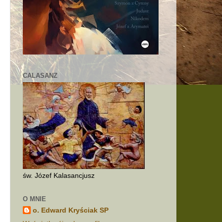
CALASANZ
św. Józef Kalasancjusz
O MNIE
o. Edward Kryściak SP