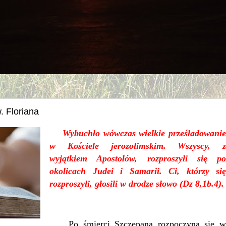
. Floriana
Wybuchło wówczas wielkie prześladowanie
w Kościele jerozolimskim. Wszyscy, z
wyjątkiem Apostołów, rozproszyli się po
okolicach Judei i Samarii. Ci, którzy się
rozproszyli, głosili w drodze słowo (Dz 8,1b.4).
Po śmierci Szczepana rozpoczyna się w