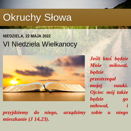
Okruchy Słowa
NIEDZIELA, 22 MAJA 2022
VI Niedziela Wielkanocy
Jeśli ktoś będzie
Mnie miłował,
będzie
przestrzegał
mojej nauki.
Ojciec mój także
będzie go
miłował, i
przyjdziemy do niego, urządzimy sobie u niego
mieszkanie (J 14,23).