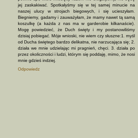
jej zaskakiwać. Spotkałyśmy się w tej samej minucie na
naszej ulucy w strojach biegowych, i się ucieszyłam.
Biegniemy, gadamy i zauważyłam, że mamy nawet tą samą
koszulkę (a każda z nas ma w garderobie kilkanaście).
Mogę powiedzieć, że Duch święty i my postanowiliśmy
dzisiaj pobiegać. Móje wnioski, nie wiem czy słuszne:1. myśl
od Ducha świętego bardzo delikatna, nie narzucająca się; 2.
działa we mnie udzielając mi pragnień, chęci. 3. działa po
przez okoliczności i ludzi, którym się poddaję, mimo, że nosi
mnie gdzieś indziej.
Odpowiedz