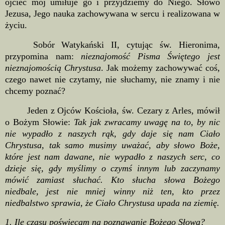
ojciec mój umiłuje go i przyjdziemy do Niego. Słowo
Jezusa, Jego nauka zachowywana w sercu i realizowana w
życiu.
Sobór Watykański II, cytując św. Hieronima,
przypomina nam:
nieznajomość Pisma Świętego jest
nieznajomością Chrystusa
. Jak możemy zachowywać coś,
czego nawet nie czytamy, nie słuchamy, nie znamy i nie
chcemy poznać?
Jeden z Ojców Kościoła, św. Cezary z Arles, mówił
o Bożym Słowie:
Tak jak zwracamy uwagę na to, by nic
nie wypadło z naszych rąk, gdy daje się nam Ciało
Chrystusa, tak samo musimy uważać, aby słowo Boże,
które jest nam dawane, nie wypadło z naszych serc, co
dzieje się, gdy myślimy o czymś innym lub zaczynamy
mówić zamiast słuchać. Kto słucha słowa Bożego
niedbale, jest nie mniej winny niż ten, kto przez
niedbalstwo sprawia, że Ciało Chrystusa upada na ziemię.
1.
Ile czasu poświęcam na poznawanie Bożego Słowa?