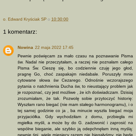
o. Edward Kryściak SP
o
10:30:00
1 komentarz:
Nowina
22 maja 2022 17:45
Pewnie poświęcam za mało czasu na poznawanie Pisma
św. Nadal nie przeczytałam, a raczej nie poznałam całego
Pisma Św. Cieszę się, bo codziennie czuję jego głod,
pragnę Go, choć zaspakajm niedabale. Poruszyły mnie
cytowane słowa św Cezarego. Odnośnie wczorajszego
pytania o natchnienia Ducha św, to nieustający problem jak
je rozpoznać, czy jest możliwe , że ich doświadczam. Dzisiaj
zrozumiałam, że tak. Pozwolę sobie przytoczyć historię:
Wyszłam rano biegać (nie mam stałego harmonogramu), i o
tej samej godzinie co ja , ba minucie wyszła biegać moja
przyjaciółka. Gdy wychodziłam z domu, przbiegła mi
mgiełka myśli, a może by do G. zadzwonić i zaprosić na
wspólne bieganie, ale szybko ją odepchnęłam inną myślą:
pewnie śpi, wiele miesięcy razem nie biegałyśmy, nie będę