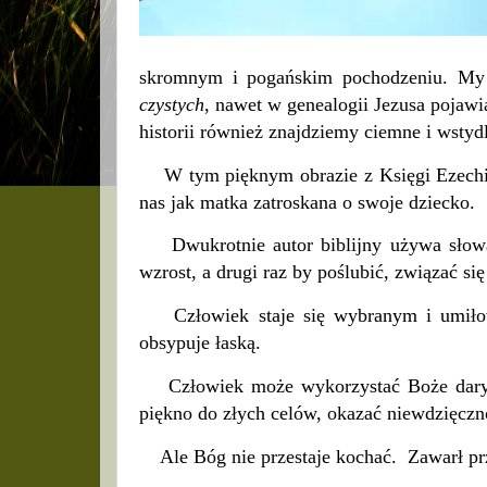
skromnym i pogańskim pochodzeniu. My
czystych
, nawet w genealogii Jezusa pojawia
historii również znajdziemy ciemne i wstydl
W tym pięknym obrazie z Księgi Ezechiela
nas jak matka zatroskana o swoje dziecko.
Dwukrotnie autor biblijny używa sło
wzrost, a drugi raz by poślubić, związać s
Człowiek staje się wybranym i umiłow
obsypuje łaską.
Człowiek może wykorzystać Boże dary, a
piękno do złych celów, okazać niewdzięczn
Ale Bóg nie przestaje kochać.
Zawarł prz