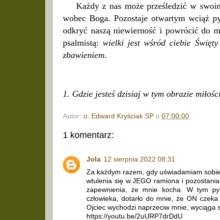
Każdy z nas może prześledzić w swoim życ
wobec Boga. Pozostaje otwartym wciąż pytan
odkryć naszą niewierność i powrócić do m
psalmistą:
wielki jest wśród ciebie Święt
zbawieniem
.
1. Gdzie jesteś dzisiaj w tym obrazie miłoś
Autor:
o. Edward Kryściak SP
o
07:00:00
1 komentarz:
Jola
12 sierpnia 2022 08:31
Za każdym razem, gdy uświadamiam sobie,
wtulenia się w JEGO ramiona i pozostania
zapewnienia, że mnie kocha. W tym pyt
człowieka, dotarło do mnie, że ON czeka 
Ojciec wychodzi naprzeciw mnie, wyciąga s
https://youtu.be/2uURP7drDdU