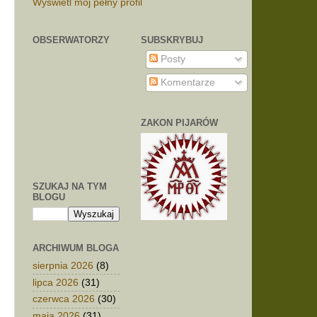
Wyświetl mój pełny profil
OBSERWATORZY
SUBSKRYBUJ
z
Posty
m
Komentarze
ZAKON PIJARÓW
SZUKAJ NA TYM
BLOGU
ARCHIWUM BLOGA
sierpnia 2026
(8)
lipca 2026
(31)
czerwca 2026
(30)
maja 2026
(31)