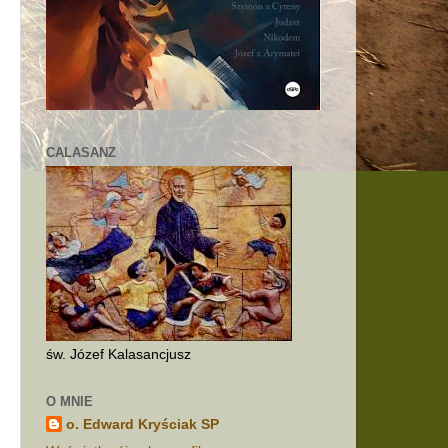
CALASANZ
o
św. Józef Kalasancjusz
O MNIE
o. Edward Kryściak SP