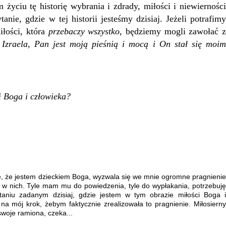
iu tę historię wybrania i zdrady, miłości i niewierności
ie, gdzie w tej historii jesteśmy dzisiaj. Jeżeli potrafimy
iłości, która
przebaczy wszystko
, będziemy mogli zawołać 
y Izraela, Pan jest moją pieśnią i mocą i On stał się moi
ci Boga i człowieka?
 że jestem dzieckiem Boga, wyzwala się we mnie ogromne pragnienie
 w nich. Tyle mam mu do powiedzenia, tyle do wypłakania, potrzebuję
aniu zadanym dzisiaj, gdzie jestem w tym obrazie miłości Boga i
na mój krok, żebym faktycznie zrealizowała to pragnienie. Miłosierny
woje ramiona, czeka...