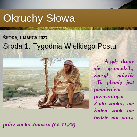
Okruchy Słowa
ŚRODA, 1 MARCA 2023
Środa 1. Tygodnia Wielkiego Postu
A gdy tłumy
się gromadziły,
zaczął mówić:
«To plemię jest
plemieniem
przewrotnym.
Żąda znaku, ale
żaden znak nie
będzie mu dany,
prócz znaku Jonasza (Łk 11,29).