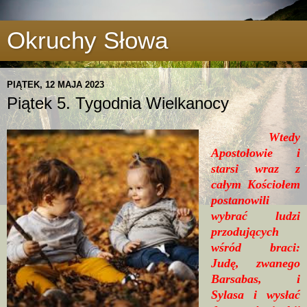
Okruchy Słowa
PIĄTEK, 12 MAJA 2023
Piątek 5. Tygodnia Wielkanocy
Wtedy
Apostołowie i
starsi wraz z
całym Kościołem
postanowili
wybrać ludzi
przodujących
wśród braci:
Judę, zwanego
Barsabas, i
Sylasa i wysłać