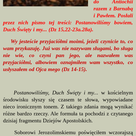
do Antiochii
razem z Barnabą
i Pawłem. Posłali
przez nich pismo tej treści: Postanowiliśmy bowiem,
Duch Święty i my... (Dz 15,22-23a.28a).
Wy jesteście przyjaciółmi moimi, jeżeli czynicie to, co
wam przykazuję. Już was nie nazywam sługami, bo sługa
nie wie, co czyni pan jego, ale nazwałem was
przyjaciółmi, albowiem oznajmiłem wam wszystko, co
usłyszałem od Ojca mego (Dz 14-15).
Postanowiliśmy, Duch Święty i my...
w kościelnym
środowisku słyszy się czasem te słowa, wypowiadane
nieco ironicznym tonem. Z takiego zdania mogą wynikać
różne bardzo rzeczy. Ale formuła ta pochodzi z czytanego
dzisiaj fragmentu Dziejów Apostolskich.
Soborowi Jerozolimskiemu poświęciłem wczorajszą