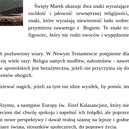
Święty Marek ukazuje dwa znaki wyrażające
oschłość i jałowość zewnętrznej religijności,
znaki, które wyrażają niewierność ludu wobec
przymierza zawartego z Bogiem. Te znaki to:
figowiec, który nie rodzi owoców i wypędzenie
lt pozbawiony wiary. W Nowym Testamencie potępienie dla
się wiele razy. Religia samych modlitw, nabożeństw - nawet
w apostolskich jest bezużyteczna, jeżeli nie przyczynia się do
blemów ubogich.
wać nagich, jeżeli za tym nie idzie wysiłek, by pomóc im
zymu, a następnie Europy św. Józef Kalasancjusz, który nie
eciom dać chwilę spokoju i napełnić ich żołądki, ale poprzez
i nowe perspektywy i dawał realną szansę na lepsze i godne
emiany świata, stosunków społecznych, do poprawy życia.