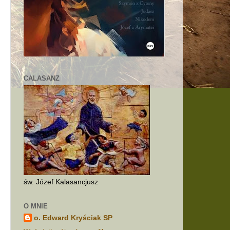
CALASANZ
św. Józef Kalasancjusz
O MNIE
o. Edward Kryściak SP