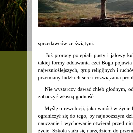
sprzedawców ze świątyni.
Już prorocy potępiali pusty i jałowy ku
takiej formy oddawania czci Bogu pojawia 
najwznioślejszych, grup religijnych i ruchó
przemiany ludzkich serc i rozwiązania pro
Nie wystarczy dawać chleb głodnym, odzie
zobaczyć własną godność.
Myślę o rewolucji, jaką wniósł w życie R
ograniczył się do tego, by najuboższym dzi
nauczanie i wychowanie otwierał przed nim
życie. Szkoła stała się narzędziem do prz