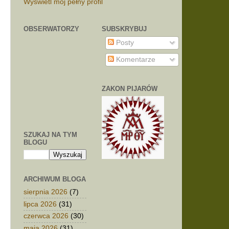
Wyświetl mój pełny profil
OBSERWATORZY
SUBSKRYBUJ
Posty
Komentarze
ZAKON PIJARÓW
SZUKAJ NA TYM
BLOGU
ARCHIWUM BLOGA
sierpnia 2026
(7)
lipca 2026
(31)
czerwca 2026
(30)
maja 2026
(31)