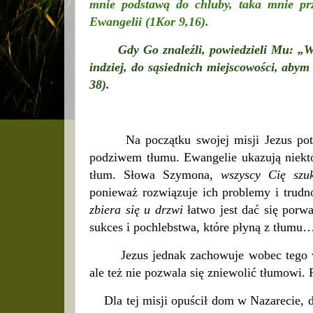
mnie podstawą do chluby, taka mnie prz
Ewangelii (1Kor 9,16).
Gdy Go znaleźli, powiedzieli Mu: „
indziej, do sąsiednich miejscowości, aby
38).
Na początku swojej misji Jezus po
podziwem tłumu. Ewangelie ukazują niektó
tłum. Słowa Szymona,
wszyscy Cię szu
ponieważ rozwiązuje ich problemy i trudn
zbiera się u drzwi
łatwo jest dać się porwa
sukces i pochlebstwa, które płyną z tłumu
Jezus jednak zachowuje wobec tego 
ale też nie pozwala się zniewolić tłumowi.
Dla tej misji opuścił dom w Nazarecie, d