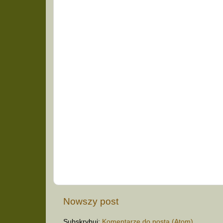
Nowszy post
Subskrybuj:
Komentarze do posta (Atom)