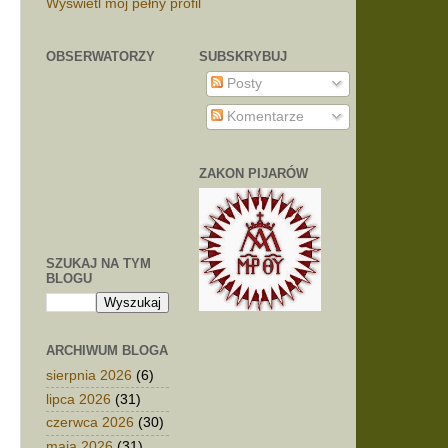
Wyświetl mój pełny profil
OBSERWATORZY
SUBSKRYBUJ
n
Posty
Komentarze
ZAKON PIJARÓW
SZUKAJ NA TYM
BLOGU
ARCHIWUM BLOGA
sierpnia 2026
(6)
lipca 2026
(31)
czerwca 2026
(30)
maja 2026
(31)