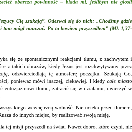
ecież obarcza powinność – biada mi, jeślibym nie głosił
Wszyscy Cię szukają”. Odezwał się do nich: „Chodźmy gdzi
m i tam mógł nauczać. Po to bowiem przyszedłem” (Mk 1,37-
tyka się ze spontanicznymi reakcjami tłumu, z zachwytem 
re z takich obrazów, kiedy Jezus jest rozchwytywany przez
kają
, odzwierciedlają tę atmosferę początku. Szukają Go
ości, ponieważ mówi inaczej, ciekawiej. I kiedy
całe miast
ć entuzjazmowi tłumu, zatracić się w działaniu, uwierzyć w
…
wszystkiego wewnętrzną wolność. Nie ucieka przed tłumem,
 Rusza do innych miejsc, by realizować swoją misję.
la tej misji przyszedł na świat. Nawet dobro, które czyni, ni