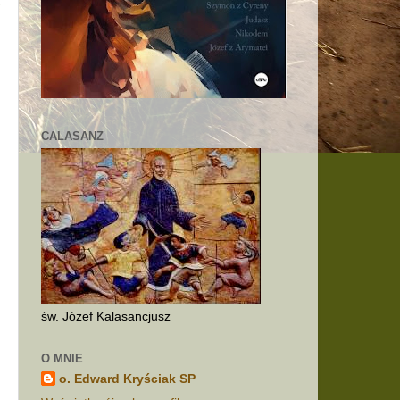
e
CALASANZ
i
,
o
św. Józef Kalasancjusz
O MNIE
o. Edward Kryściak SP
e