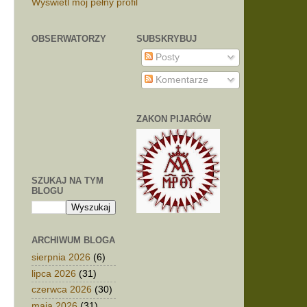
Wyświetl mój pełny profil
OBSERWATORZY
SUBSKRYBUJ
Posty
Komentarze
ZAKON PIJARÓW
SZUKAJ NA TYM
BLOGU
ARCHIWUM BLOGA
sierpnia 2026
(6)
lipca 2026
(31)
czerwca 2026
(30)
maja 2026
(31)