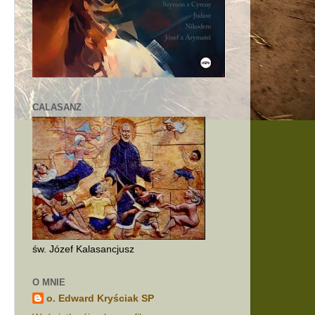
w
CALASANZ
św. Józef Kalasancjusz
O MNIE
o. Edward Kryściak SP