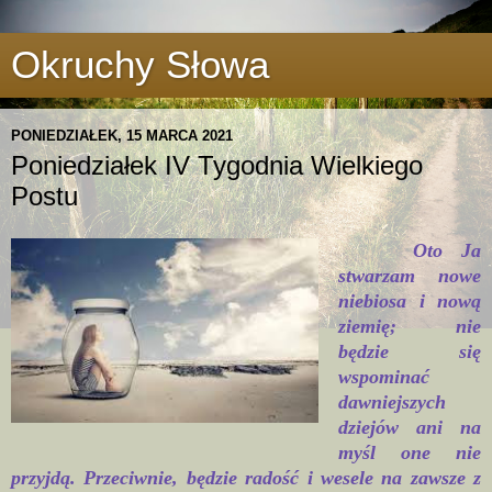
Okruchy Słowa
PONIEDZIAŁEK, 15 MARCA 2021
Poniedziałek IV Tygodnia Wielkiego
Postu
Oto Ja
stwarzam nowe
niebiosa i nową
ziemię; nie
będzie się
wspominać
dawniejszych
dziejów ani na
myśl one nie
przyjdą. Przeciwnie, będzie radość i wesele na zawsze z