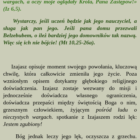
wargach, a oczy moje oglądały Króla, Pana Zastępów!»
(Iz 6,5).
Wystarczy, jeśli uczeń będzie jak jego nauczyciel, a
sługa jak pan jego. Jeśli pana domu przezwali
Belzebubem, o ileż bardziej jego domowników tak nazwą.
Więc się ich nie bójcie! (Mt 10,25-26a).
Izajasz opisuje moment swojego powołania, kluczową
chwilę, która całkowicie zmieniła jego życie. Poza
wzniosłym opisem dotykamy głębokiego religijnego
doświadczenia. Izajasz zostaje wezwany do misji i
jednocześnie doświadcza własnego ograniczenia,
doświadcza przepaści między świętością Boga o nim,
grzesznym człowiekiem, żyjącym
pośród ludu o
nieczystych wargach
. spotkanie z Izajaszem rodzi lęk:
Jestem zgubiony!
Bóg jednak leczy jego lęk, oczyszcza z grzechu.