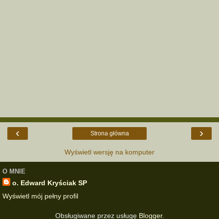
‹
›
Strona główna
Wyświetl wersję na komputer
O MNIE
o. Edward Kryściak SP
Wyświetl mój pełny profil
Obsługiwane przez usługę
Blogger
.