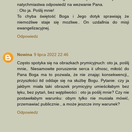
natychmiastwa odpowiedź na wezwanie Pana.
: Oto ja. Poślij mnie!
To chyba świętość Boga i Jego dotyk sprawiają że
niemożliwe staje się mozliwe.. On uzdallnia do misji
ewangelizacyjnej.
Odpowiedz
Nowina
9 lipca 2022 22:46
Często spotyka się na obrazkach prymicyjnuch: oto ja, poślij
mnie,. Niesamowite poruszenie serca ii ufnosc, miłość do
Pana Boga ma to pozwala, że nie znając konsekwencji,,
przyszłości itd oddaje się na służbę Bogu. Pytanie: czy ja
jakbym miała taki obrazek prymicyjny umieściłabym bez
lęku, bez pytań, bez wątpliwości : oto ja poślij mnie? Czy nie
postawiłabym warunku: obym tylko nie musiała mówić,
przemawiać publicznie., a może jeszcze inny warunek?
Odpowiedz