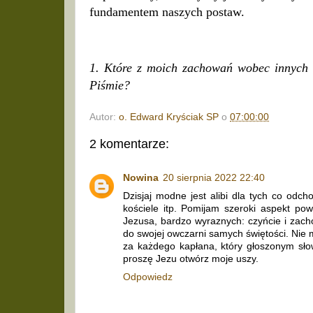
fundamentem naszych postaw.
1. Które z moich zachowań wobec innych l
Piśmie?
Autor:
o. Edward Kryściak SP
o
07:00:00
2 komentarze:
Nowina
20 sierpnia 2022 22:40
Dzisjaj modne jest alibi dla tych co odch
kościele itp. Pomijam szeroki aspekt po
Jezusa, bardzo wyraznych: czyńcie i zach
do swojej owczarni samych świętości. Nie 
za każdego kapłana, który głoszonym sło
proszę Jezu otwórz moje uszy.
Odpowiedz