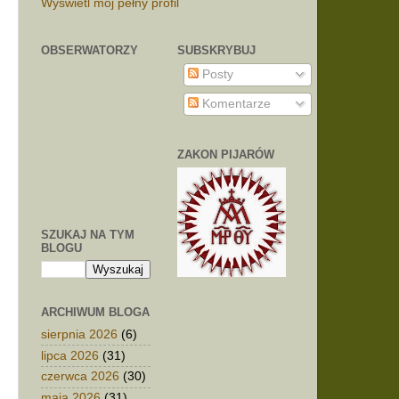
Wyświetl mój pełny profil
OBSERWATORZY
SUBSKRYBUJ
Posty
Komentarze
ZAKON PIJARÓW
SZUKAJ NA TYM
BLOGU
ARCHIWUM BLOGA
sierpnia 2026
(6)
lipca 2026
(31)
czerwca 2026
(30)
maja 2026
(31)