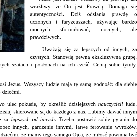
wrażliwy, że On jest Prawdą. Domaga się
autentyczności. Dziś odsłania prawdę o
uczonych i faryzeuszach, używając bardzo
mocnych sformułowań; mocnych, ale
prawdziwych.
Uważają się za lepszych od innych, za
czystych. Stanowią pewną ekskluzywną grupę.
ych szatach i pokłonach na ich cześć. Cenią sobie tytuły.
i Jezus. Wszyscy ludzie mają tę samą godność: dla siebie
- dziećmi.
 ulec pokusie, by określić dzisiejszych
nauczycieli
ludu.
dzisiaj skierowane są do każdego z nas. Lubimy dawać innym
ię za
lepszych od innych
. Trzeba postawić sobie pytania d
obec innych, gardzenie innymi, łatwe ferowanie wyroków.
dziećmi, że mamy tego samego Ojca, że miłość powinna być