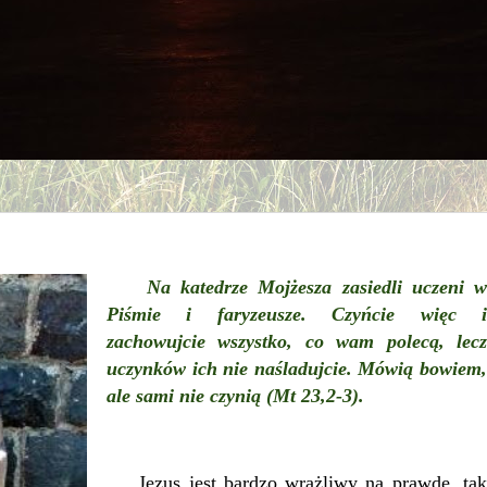
Na katedrze Mojżesza zasiedli uczeni w
Piśmie i faryzeusze. Czyńcie więc i
zachowujcie wszystko, co wam polecą, lecz
uczynków ich nie naśladujcie. Mówią bowiem,
ale sami nie czynią (Mt 23,2-3).
Jezus jest bardzo wrażliwy na prawdę, tak