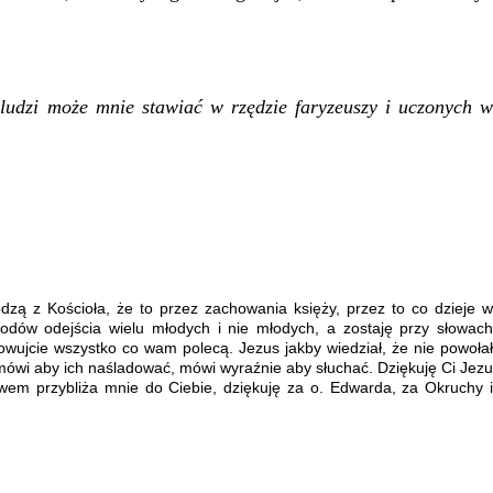
udzi może mnie stawiać w rzędzie faryzeuszy i uczonych w
odzą z Kościoła, że to przez zachowania księży, przez to co dzieje w
wodów odejścia wielu młodych i nie młodych, a zostaję przy słowach
owujcie wszystko co wam polecą. Jezus jakby wiedział, że nie powołał
mówi aby ich naśladować, mówi wyraźnie aby słuchać. Dziękuję Ci Jezu
wem przybliża mnie do Ciebie, dziękuję za o. Edwarda, za Okruchy i