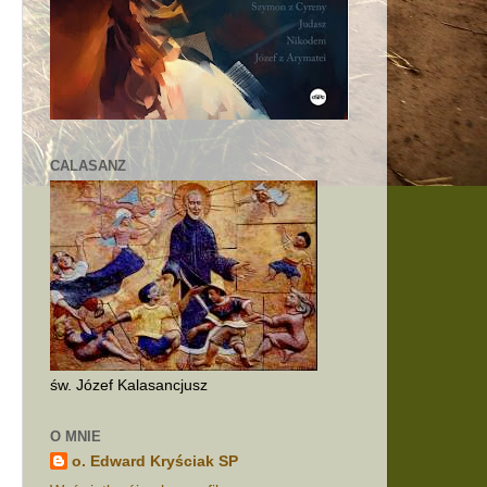
CALASANZ
św. Józef Kalasancjusz
o
O MNIE
o. Edward Kryściak SP