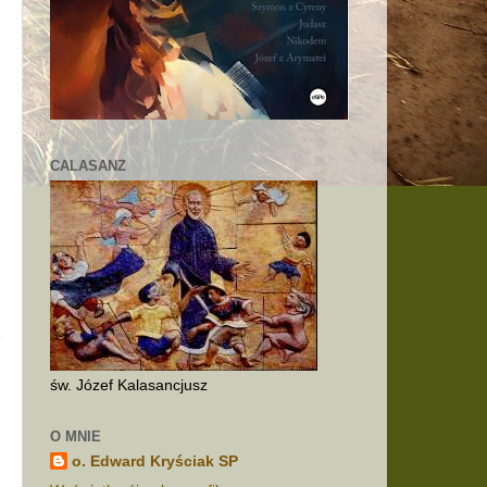
CALASANZ
św. Józef Kalasancjusz
O MNIE
o. Edward Kryściak SP