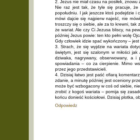
2. Jezus nie miał czasu na posiłek, znowu z
Nie raz jest tak, że tyle się pracuje, 
popołudniu. I jak jeszcze ktoś podejdzie i
mówi dajcie się najpierw najeść, nie mów
troszczy się o siebie, ale za to krewni, ta
że wariat. Ale czy Ci Jezusa bliscy, na p
później Jezus powie: ten kto pełni wolę Ojc
Gdy człowiek idzie spać wykończony – jest 
3. Strach, że się wyjdzie na wariata dot
świętym, jest się szalonym w miłości jak
dziwaka, nagrywany, obserwowany, a i p
spowiadania – co za cierpienie. Mimo ws
przez jego przedstawicieli.
4. Dzisiaj łatwo jest paść ofiarą komenta
zdanie, a minutę później jest oceniony pr
może być wzbogacony w coś od siebie, nie 
zrobić z kogoś wariata – pomija się zasa
końcu donieść kościołowi. Dzisiaj plotka, o
Odpowiedz