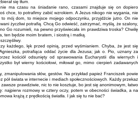
bierał się tłum.
że nie ma czasu na śniadanie rano, czasami znajduje się on dopiero
 coś chce, to potrafimy zabić wzrokiem. A Jezus nikogo nie wygania, nie
i to mój dom, to miejsce mojego odpoczynku, przyjdźcie jutro. On nie
k zwani życzliwi potrafią. Chcą Go odwieść, zatrzymać, myślą, że szalony,
ewno Go rozumieli, na pewno przyświecała im prawdziwa troska? Chwilę
a, ten będzie moim bratem, i siostrą i matką.
szczęśliwy.
yczy każdego, lęk przed opinią, przed wyśmianiem. Chyba, że jest się
 Agnieszka, potrafiąca oddać życie dla Jezusa; jak o. Pio, uznany za
rzez kościół odsunięty od sprawowania Eucharystii dla wiernych i
zystko był wierny kościołowi, miłował go, mimo cierpień zadawanych
rzy, zmanipulowania słów, gestów. Na przykład papież Franciszek powie
zez pół świata w internecie i mediach społecznościowych. Każdy przekaz
zawsze prawdziwie, nic to nie kosztuje, bo jest się anonimowym, łatwo
dę: najpierw rozmowy w cztery oczy, potem w obecności świadka, a na
bmowa krążą z prędkością światła. I jak się tu nie bać?