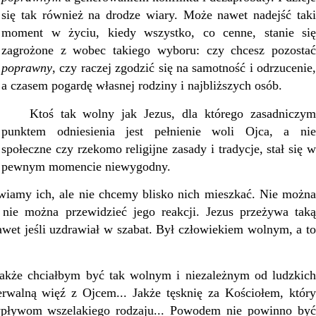
się tak również na drodze wiary. Może nawet nadejść taki
moment w życiu, kiedy wszystko, co cenne, stanie się
zagrożone z wobec takiego wyboru: czy chcesz pozostać
poprawny
, czy raczej zgodzić się na samotność i odrzucenie,
a czasem pogardę własnej rodziny i najbliższych osób.
Ktoś tak wolny jak Jezus, dla którego zasadniczym
punktem odniesienia jest pełnienie woli Ojca, a nie
społeczne czy rzekomo religijne zasady i tradycje, stał się w
pewnym momencie niewygodny.
amy ich, ale nie chcemy blisko nich mieszkać. Nie można
nie można przewidzieć jego reakcji. Jezus przeżywa taką
awet jeśli uzdrawiał w szabat. Był człowiekiem wolnym, a to
kże chciałbym być tak wolnym i niezależnym od ludzkich
zerwalną więź z Ojcem... Jakże tęsknię za Kościołem, który
wpływom wszelakiego rodzaju... Powodem nie powinno być