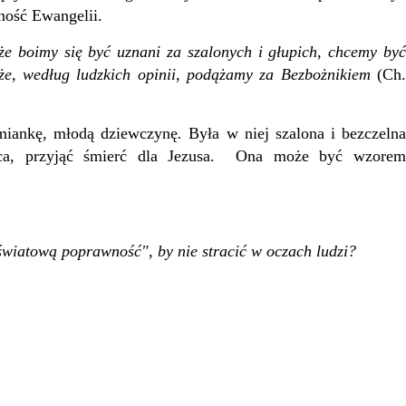
rność Ewangelii.
że boimy się być uznani za szalonych i głupich, chcemy by
 że, według ludzkich opinii, podążamy za Bezbożnikiem
(Ch.
miankę, młodą dziewczynę
.
Była w niej szalona i bezczelna
ńca, przyjąć śmierć dla Jezusa. Ona może być wzorem
światową poprawność", by nie stracić w oczach ludzi?