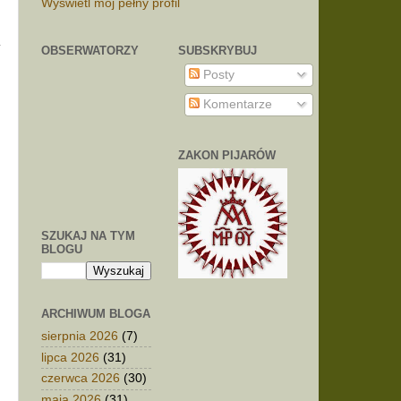
Wyświetl mój pełny profil
ć
OBSERWATORZY
SUBSKRYBUJ
Posty
Komentarze
ZAKON PIJARÓW
SZUKAJ NA TYM
BLOGU
ARCHIWUM BLOGA
sierpnia 2026
(7)
lipca 2026
(31)
czerwca 2026
(30)
maja 2026
(31)