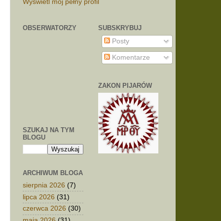
Wyświetl mój pełny profil
OBSERWATORZY
SUBSKRYBUJ
Posty
Komentarze
ZAKON PIJARÓW
SZUKAJ NA TYM
BLOGU
ARCHIWUM BLOGA
sierpnia 2026
(7)
lipca 2026
(31)
czerwca 2026
(30)
maja 2026
(31)