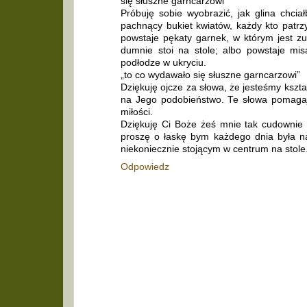
się słuszne garncarzowi”
Próbuję sobie wyobrazić, jak glina chci
pachnący bukiet kwiatów, każdy kto patrzy
powstaje pękaty garnek, w którym jest z
dumnie stoi na stole; albo powstaje mi
podłodze w ukryciu.
„to co wydawało się słuszne garncarzowi”
Dziękuję ojcze za słowa, że jesteśmy kszt
na Jego podobieństwo. Te słowa pomagaj
miłości.
Dziękuję Ci Boże żeś mnie tak cudownie s
proszę o łaskę bym każdego dnia była n
niekoniecznie stojącym w centrum na stole
Odpowiedz