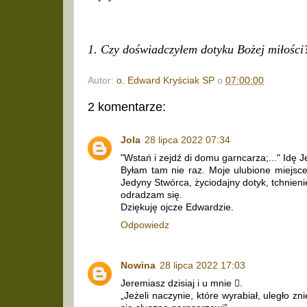
1. Czy doświadczyłem dotyku Bożej miłości
Autor:
o. Edward Kryściak SP
o
07:00:00
2 komentarze:
Jola
28 lipca 2022 07:34
"Wstań i zejdź di domu garncarza;..." Idę J
Byłam tam nie raz. Moje ulubione miejsce
Jedyny Stwórca, życiodajny dotyk, tchnienie
odradzam się.
Dziękuję ojcze Edwardzie.
Odpowiedz
Nowina
28 lipca 2022 17:03
Jeremiasz dzisiaj i u mnie .
„Jeżeli naczynie, które wyrabiał, uległo z