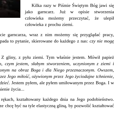
Kilka razy w Piśmie Świętym Bóg jawi się
jako garncarz. Już w opisie stworzenia
człowieka możemy przeczytać, że ulepił
człowieka z prochu ziemi.
 garncarza, wraz z nim możemy się przyglądać pracy,
 pada to pytanie, skierowane do każdego z nas:
czy nie mogę
liny, z pyłu ziemi. Tym właśnie jestem. Mówił papież
m, czym jestem, słabym stworzeniem, uczynionym z ziemi 
nionym na obraz Boga i dla Niego przeznaczonym. Owszem,
ez Jego miłość, ożywionym przez Jego życiodajne tchnienie,
dzieć
. Jestem pyłem, ale pyłem umiłowanym przez Boga. I 
enie życia...
ach, kształtowany każdego dnia na Jego podobieństwo.
e chcę być na tyle elastyczną gliną, by pozwolić kształtować