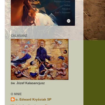
CALASANZ
i
w
św. Józef Kalasancjusz
O MNIE
o. Edward Kryściak SP