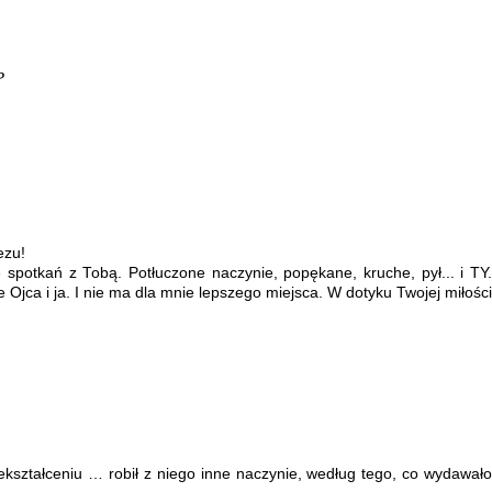
?
ezu!
 spotkań z Tobą. Potłuczone naczynie, popękane, kruche, pył... i TY.
 Ojca i ja. I nie ma dla mnie lepszego miejsca. W dotyku Twojej miłości
niekształceniu … robił z niego inne naczynie, według tego, co wydawało