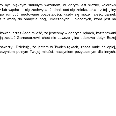
ałby być pięknym smukłym wazonem, w którym jest śliczny, kolorowy
 lub wącha to się zachwyca. Jednak coś się zniekształca i z tej gliny
upa rumpuć, ugotowane pozostałości, każdy się może najeść; garnek
sa z wodą do obmycia nóg, umęczonych, ubłoconych, która jest na
ałtowani przez Jego miłość, że jesteśmy w dobrych rękach, kształtowani
ą zaufać Garnacarzowi, choć nie zawsze glina odczuwa dotyk Bożej
tworzył. Dziękuję, że jestem w Twoich rękach, znasz mnie najlepiej,
aczyniem pełnym Twojej miłości, naczyniem pożytecznym dla innych,
.