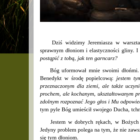
Dziś widzimy Jeremiasza w warsztacie
sprawnym dłoniom i elastyczności gliny. I
postąpić z tobą, jak ten garncarz?
Bóg uformował mnie swoimi dłońmi. Z g
Benedykt w środę popielcową:
jestem ty
przeznaczonym dla ziemi, ale także uczy
prochem, ale kochanym, ukształtowanym prz
zdolnym rozpoznać Jego głos i Mu odpowie
tym pyle Bóg umieścił swojego Ducha, tchni
Jestem w dobrych rękach, w Bożych ręk
Jedyny problem polega na tym, że nie zawsz
się tym dłoniom.