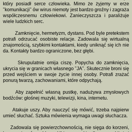
który posiadł serce człowieka. Mimo że żyjemy w erze
"komunikacji" ów wirus niemoty jest bardzo groźny i zagraża
współczesnemu człowiekowi. Zanieczyszcza i paraliżuje
wiele ludzkich serc.
Zamknięcie, hermetyzm, dystans. Pod byle pretekstem
potrafi odrzucać osobiste relacje. Zadowala się wirtualną
znajomością, szybkimi kontaktami, kiedy uniknąć się ich nie
da. Kontakty bardzo ograniczone, bez głębi.
Skrupulatnie omija ciszę. Popycha do zamknięcia,
ukrycia się w granicach własnego "JA". Skutecznie broni się
przed wejściem w swoje życie innej osoby. Potrafi zrażać
ponurą twarzą, zachowaniami, które odpychają.
Aby zapełnić własną pustkę, nadużywa zmysłowych
bodźców: głośnej muzyki, telewizji, kina, internetu.
Atakuje uszy. Aby nauczyć się mówić, trzeba najpierw
umieć słuchać. Sztuka mówienia wymaga uwagi słuchacza.
Zadowala się powierzchownością, nie sięga do korzeni,