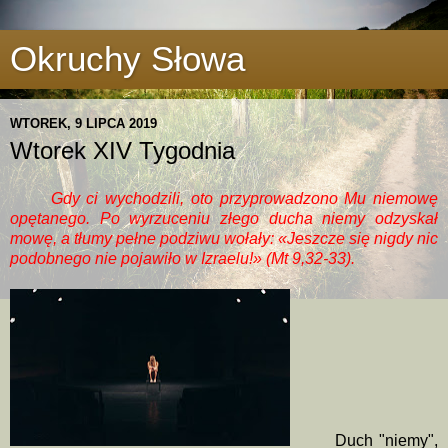
Okruchy Słowa
WTOREK, 9 LIPCA 2019
Wtorek XIV Tygodnia
Gdy ci wychodzili, oto przyprowadzono Mu niemowę
opętanego. Po wyrzuceniu złego ducha niemy odzyskał
mowę, a tłumy pełne podziwu wołały: «Jeszcze się nigdy nic
podobnego nie pojawiło w Izraelu!» (Mt 9,32-33).
Duch "niemy",