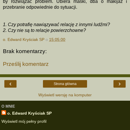
by rozwiązać problem. Ubiera maski, dba o makijaż i
przebranie odpowiednie do sytuacji.
1. Czy potrafię nawiązywać relację z innymi ludźmi?
2. Czy nie są to relacje powierzchowne?
o. Edward Kryściak SP
o
15:05:00
Brak komentarzy:
Prześlij komentarz
‹
›
Strona główna
Wyświetl wersję na komputer
O MNIE
o. Edward Kryściak SP
Wyświetl mój pełny profil