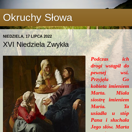
Okruchy Słowa
NIEDZIELA, 17 LIPCA 2022
XVI Niedziela Zwykła
Podczas ich
drogi wstąpił do
pewnej wsi.
Przyjęła Go
kobieta imieniem
Marta. Miała
siostrę imieniem
Maria. Ta
usiadła u stóp
Pana i słuchała
Jego słów. Marta