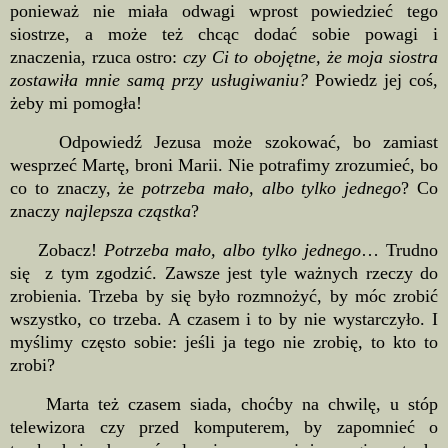
ponieważ nie miała odwagi wprost powiedzieć tego
siostrze, a może też chcąc dodać sobie powagi i
znaczenia, rzuca ostro:
czy Ci to obojętne, że moja siostra
zostawiła mnie samą przy usługiwaniu?
Powiedz jej coś,
żeby mi pomogła!
Odpowiedź Jezusa może szokować, bo zamiast
wesprzeć Martę, broni Marii. Nie potrafimy zrozumieć, bo
co to znaczy, że
potrzeba mało, albo tylko jednego
? Co
znaczy
najlepsza cząstka
?
Zobacz!
Potrzeba mało, albo tylko jednego
… Trudno
się z tym zgodzić. Zawsze jest tyle ważnych rzeczy do
zrobienia. Trzeba by się było rozmnożyć, by móc zrobić
wszystko, co trzeba. A czasem i to by nie wystarczyło. I
myślimy często sobie: jeśli ja tego nie zrobię, to kto to
zrobi?
Marta też czasem siada, choćby na chwilę, u stóp
telewizora czy przed komputerem, by zapomnieć o