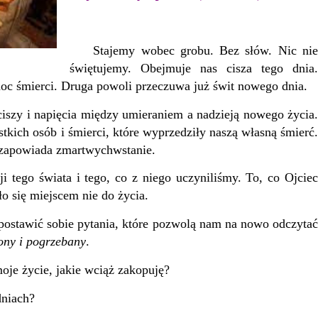
Stajemy wobec grobu. Bez słów. Nic nie
świętujemy. Obejmuje nas cisza tego dnia.
noc śmierci. Druga powoli przeczuwa już świt nowego dnia.
iszy i napięcia między umieraniem a nadzieją nowego życia.
kich osób i śmierci, które wyprzedziły naszą własną śmierć.
e zapowiada zmartwychwstanie.
tego świata i tego, co z niego uczyniliśmy. To, co Ojciec
ło się miejscem nie do życia.
stawić sobie pytania, które pozwolą nam na nowo odczytać
ony i pogrzebany
.
je życie, jakie wciąż zakopuję?
dniach?