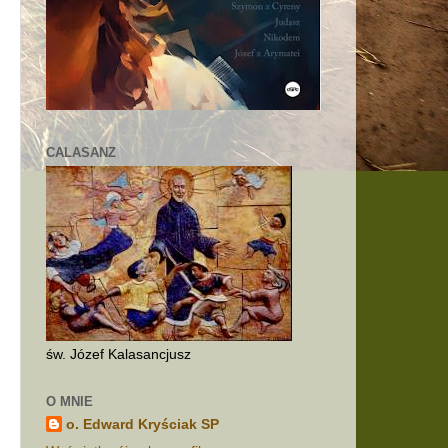
CALASANZ
św. Józef Kalasancjusz
O MNIE
o. Edward Kryściak SP