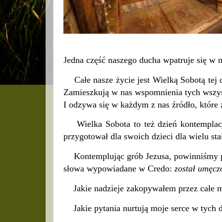
Jedna część naszego ducha wpatruje się w 
Całe nasze życie jest Wielką Sobotą tej c
Zamieszkują w nas wspomnienia tych wszyst
I odzywa się w każdym z nas źródło, któr
Wielka Sobota to też dzień kontemplacji 
przygotował dla swoich dzieci dla wielu sta
Kontemplując grób Jezusa, powinniśmy po
słowa wypowiadane w Credo:
został umęcz
Jakie nadzieje zakopywałem przez całe mo
Jakie pytania nurtują moje serce w tych 