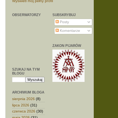
Wyświetl mój pełny profil
OBSERWATORZY
SUBSKRYBUJ
Posty
Komentarze
ZAKON PIJARÓW
SZUKAJ NA TYM
BLOGU
ARCHIWUM BLOGA
sierpnia 2026
(8)
lipca 2026
(31)
czerwca 2026
(30)
maja 2026
(31)