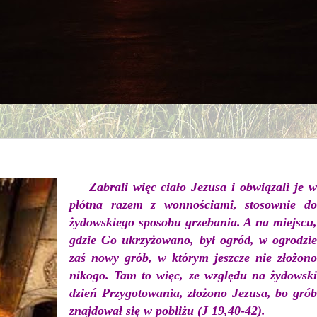
Zabrali więc ciało Jezusa i obwiązali je w
płótna razem z wonnościami, stosownie do
żydowskiego sposobu grzebania. A na miejscu,
gdzie Go ukrzyżowano, był ogród, w ogrodzie
zaś nowy grób, w którym jeszcze nie złożono
nikogo. Tam to więc, ze względu na żydowski
dzień Przygotowania, złożono Jezusa, bo grób
znajdował się w pobliżu (J 19,40-42).