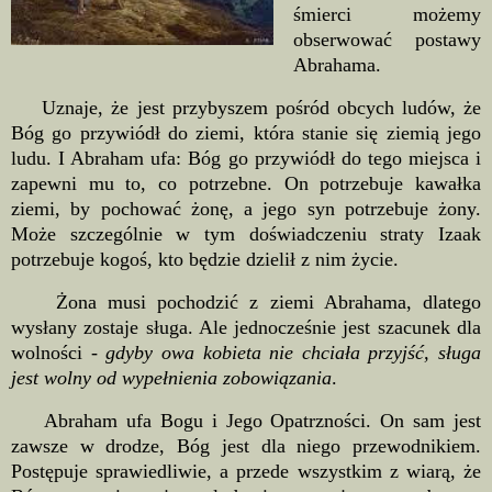
śmierci możemy
obserwować postawy
Abrahama.
Uznaje, że jest przybyszem pośród obcych ludów, że
Bóg go przywiódł do ziemi, która stanie się ziemią jego
ludu. I Abraham ufa: Bóg go przywiódł do tego miejsca i
zapewni mu to, co potrzebne. On potrzebuje kawałka
ziemi, by pochować żonę, a jego syn potrzebuje żony.
Może szczególnie w tym doświadczeniu straty Izaak
potrzebuje kogoś, kto będzie dzielił z nim życie.
Żona musi pochodzić z ziemi Abrahama, dlatego
wysłany zostaje sługa. Ale jednocześnie jest szacunek dla
wolności -
gdyby owa kobieta nie chciała przyjść, sługa
jest wolny od wypełnienia zobowiązania
.
Abraham ufa Bogu i Jego Opatrzności. On sam jest
zawsze w drodze, Bóg jest dla niego przewodnikiem.
Postępuje sprawiedliwie, a przede wszystkim z wiarą, że