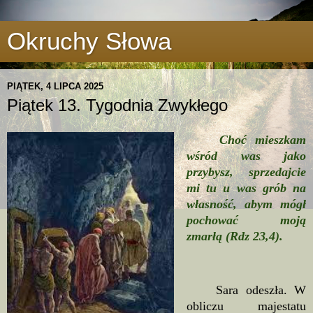
Okruchy Słowa
PIĄTEK, 4 LIPCA 2025
Piątek 13. Tygodnia Zwykłego
Choć mieszkam
wśród was jako
przybysz, sprzedajcie
mi tu u was grób na
własność, abym mógł
pochować moją
zmarłą (Rdz 23,4).
Sara odeszła. W
obliczu majestatu