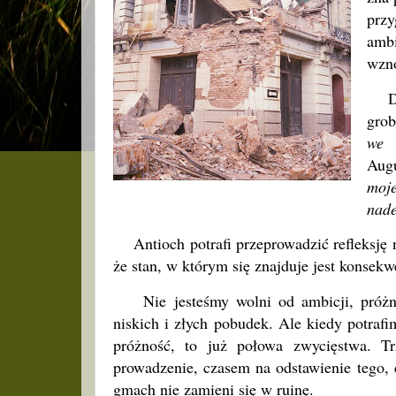
przy
ambi
wzno
D
grob
we 
Augu
moje
nad
Antioch potrafi przeprowadzić refleksję n
że stan, w którym się znajduje jest konsekw
Nie jesteśmy wolni od ambicji, próżnoś
niskich i złych pobudek. Ale kiedy potraf
próżność, to już połowa zwycięstwa. T
prowadzenie, czasem na odstawienie tego,
gmach nie zamieni się w ruinę.