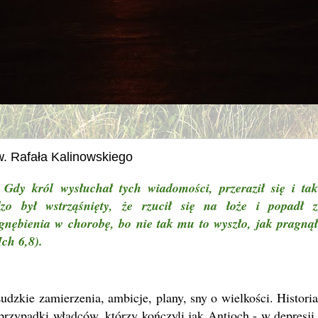
w. Rafała Kalinowskiego
Gdy król wysłuchał tych wiadomości, przeraził się i ta
dzo był wstrząśnięty, że rzucił się na łoże i popadł z
gnębienia w chorobę, bo nie tak mu to wyszło, jak pragnął
ch 6,8).
kie zamierzenia, ambicje, plany, sny o wielkości. Historia
przypadki władców, którzy kończyli jak Antioch - w depresji,