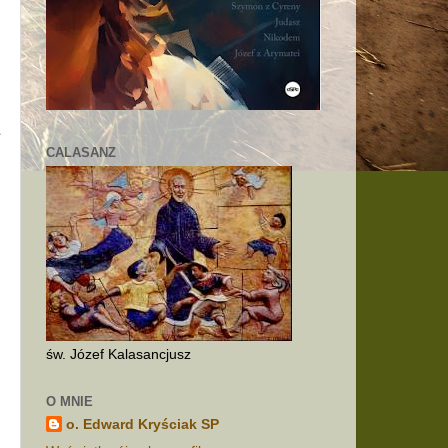
m
ł
CALASANZ
i
św. Józef Kalasancjusz
O MNIE
o. Edward Kryściak SP