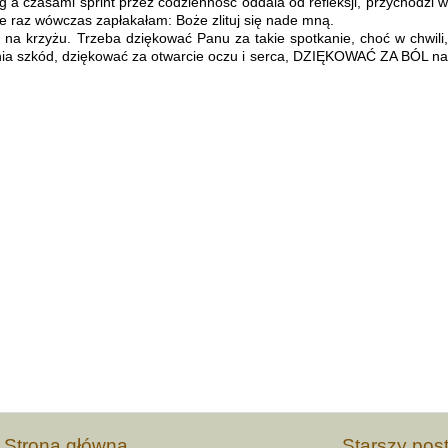
g a czasami sprint przez codzienność oddala od refleksji, przychodzi w
ie raz wówczas zapłakałam: Boże zlituj się nade mną.
m na krzyżu. Trzeba dziękować Panu za takie spotkanie, choć w chwili,
nia szkód, dziękować za otwarcie oczu i serca, DZIĘKOWAĆ ZA BÓL na
Strona główna
Starszy pos