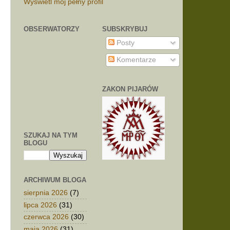
Wyświetl mój pełny profil
OBSERWATORZY
SUBSKRYBUJ
Posty
Komentarze
ZAKON PIJARÓW
SZUKAJ NA TYM
BLOGU
ARCHIWUM BLOGA
sierpnia 2026
(7)
lipca 2026
(31)
czerwca 2026
(30)
maja 2026
(31)