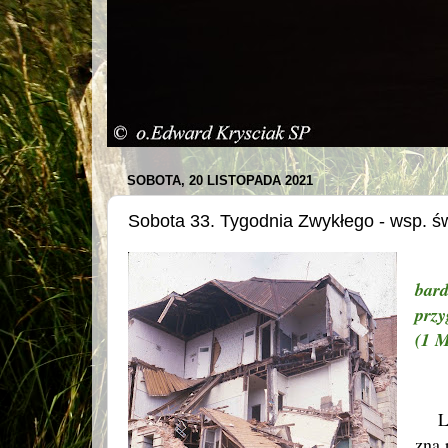
SOBOTA, 20 LISTOPADA 2021
Sobota 33. Tygodnia Zwykłego - wsp. ś
bar
przy
(1 M
Ludz
zna 