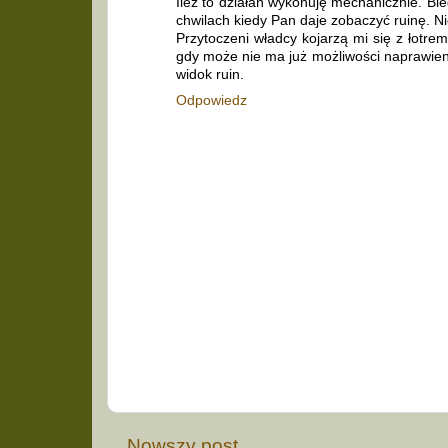
Ileż to działań wykonuję mechanicznie. Bie
chwilach kiedy Pan daje zobaczyć ruinę. N
Przytoczeni władcy kojarzą mi się z łotre
gdy może nie ma już możliwości naprawie
widok ruin.
Odpowiedz
Nowszy post