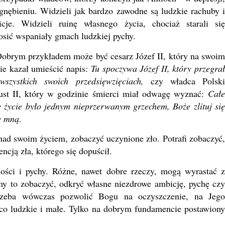
gnębieniu. Widzieli jak bardzo zawodne są ludzkie rachuby i
cje. Widzieli ruinę własnego życia, chociaż starali się
sić wspaniały gmach ludzkiej pychy.
obrym przykładem może być cesarz Józef II, który na swoi
ie kazał umieścić napis:
Tu spoczywa Józef II, który przegra
wszystkich swoich przedsięwzięciach,
czy władca Polsk
st II, który w godzinie śmierci miał odwagę wyznać:
Całe
 życie było jednym nieprzerwanym grzechem, Boże zlituj się
e mną
.
ad swoim życiem, zobaczyć uczynione zło. Potrafi zobaczyć,
encją zła, którego się dopuścił.
ci i pychy. Różne, nawet dobre rzeczy, mogą wyrastać z
imy to zobaczyć, odkryć własne niezdrowe ambicję, pychę czy
rzeba wówczas pozwolić Bogu na oczyszczenie, na Jego
 co ludzkie i małe. Tylko na dobrym fundamencie postawiony