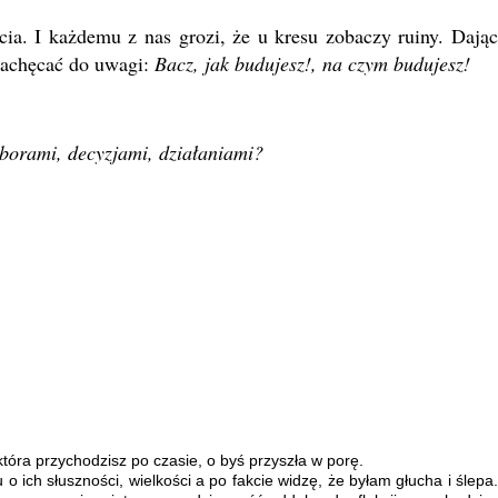
 I każdemu z nas grozi, że u kresu zobaczy ruiny. Dając
zachęcać do uwagi:
Bacz, jak budujesz!, na czym budujesz!
yborami, decyzjami, działaniami?
która przychodzisz po czasie, o byś przyszła w porę.
 o ich słuszności, wielkości a po fakcie widzę, że byłam głucha i ślepa.