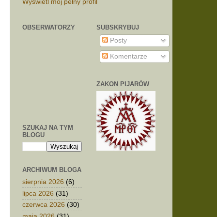
Wyświetl mój pełny profil
OBSERWATORZY
SUBSKRYBUJ
Posty
Komentarze
ZAKON PIJARÓW
SZUKAJ NA TYM
BLOGU
ARCHIWUM BLOGA
sierpnia 2026
(6)
lipca 2026
(31)
czerwca 2026
(30)
maja 2026
(31)