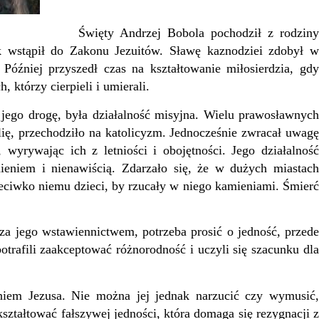
Święty Andrzej Bobola pochodził z rodziny
ak wstąpił do Zakonu Jezuitów. Sławę kaznodziei zdobył w
Później przyszedł czas na kształtowanie miłosierdzia, gdy
 którzy cierpieli i umierali.
ego drogę, była działalność misyjna. Wielu prawosławnych
lię, przechodziło na katolicyzm. Jednocześnie zwracał uwagę
 wyrywając ich z letniości i obojętności. Jego działalność
ieniem i nienawiścią. Zdarzało się, że w dużych miastach
zeciwko niemu dzieci, by rzucały w niego kamieniami. Śmierć
za jego wstawiennictwem, potrzeba prosić o jedność, przede
trafili zaakceptować różnorodność i uczyli się szacunku dla
em Jezusa. Nie można jej jednak narzucić czy wymusić,
ztałtować fałszywej jedności, która domaga się rezygnacji z