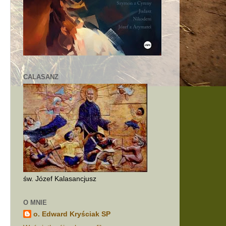
CALASANZ
św. Józef Kalasancjusz
O MNIE
o. Edward Kryściak SP