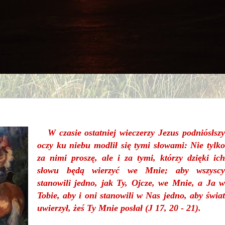
W czasie ostatniej wieczerzy Jezus podniósłszy
oczy ku niebu modlił się tymi słowami: Nie tylko
za nimi proszę, ale i za tymi, którzy dzięki ich
słowu będą wierzyć we Mnie; aby wszyscy
stanowili jedno, jak Ty, Ojcze, we Mnie, a Ja w
Tobie, aby i oni stanowili w Nas jedno, aby świat
uwierzył, żeś Ty Mnie posłał (J 17, 20 - 21).