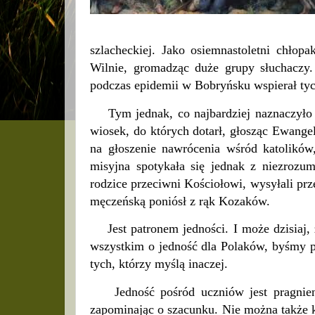
szlacheckiej. Jako osiemnastoletni chłop
Wilnie, gromadząc duże grupy słuchaczy. 
podczas epidemii w Bobryńsku wspierał tych,
Tym jednak, co najbardziej naznaczyło j
wiosek, do których dotarł, głosząc Ewange
na głoszenie nawrócenia wśród katolików,
misyjna spotykała się jednak z niezrozum
rodzice przeciwni Kościołowi, wysyłali pr
męczeńską poniósł z rąk Kozaków.
Jest patronem jedności. I może dzisiaj, 
wszystkim o jedność dla Polaków, byśmy po
tych, którzy myślą inaczej.
Jedność pośród uczniów jest pragnieni
zapominając o szacunku. Nie można także ks