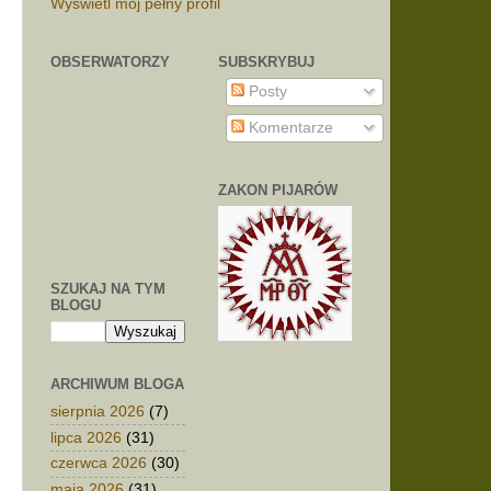
Wyświetl mój pełny profil
OBSERWATORZY
SUBSKRYBUJ
Posty
Komentarze
ZAKON PIJARÓW
SZUKAJ NA TYM
BLOGU
ARCHIWUM BLOGA
sierpnia 2026
(7)
lipca 2026
(31)
czerwca 2026
(30)
maja 2026
(31)