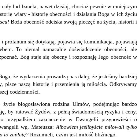
ały lud Izraela, nawet dzisiaj, chociaż pewnie w mniejszym
torię wiary - historię obecności i działania Boga w ich życiu
scu!
Boża obecność odciska swoją pieczęć na życiu, historii i
 profanum się dotykają, pojawia się komunikacja, pojawiają
iebem. To niemal namacalne doświadczenie obecności, ale
zpoznać. Bóg staje się obecny i rozpoznaję Jego obecność w
, że wydarzenia prowadzą nas dalej, że jesteśmy bardziej
 pisze naszą historię i przemienia ją miłością. Odkrywamy
szej codzienności.
ycie błogosławiona rodzina Ulmów, podejmując bardzo
zję, by ratować Żydów, z pełną świadomością ryzyka i ceny,
ło przypadkiem zaznaczenie w Ewangelii przypowieści
o
wangelii wg. Mateusza:
Albowiem jeślibyście miłowali tylk
za to zapłatę?
Rozumieli, czym jest miłość bliźniego.