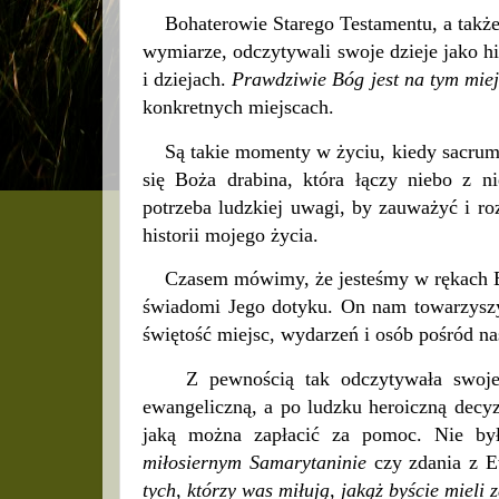
Bohaterowie Starego Testamentu, a także c
wymiarze, odczytywali swoje dzieje jako his
i dziejach.
Prawdziwie Bóg jest na tym miej
konkretnych miejscach.
Są takie momenty w życiu, kiedy sacrum i
się Boża drabina, która łączy niebo z n
potrzeba ludzkiej uwagi, by zauważyć i ro
historii mojego życia.
Czasem mówimy, że jesteśmy w rękach Boga
świadomi Jego dotyku. On nam towarzyszy,
świętość miejsc, wydarzeń i osób pośród na
Z pewnością tak odczytywała swoje ż
ewangeliczną, a po ludzku heroiczną decy
jaką można zapłacić za pomoc. Nie by
miłosiernym Samarytaninie
czy zdania z E
tych, którzy was miłują, jakąż byście mieli 