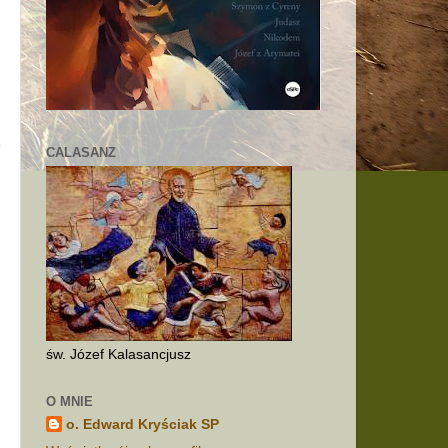
CALASANZ
św. Józef Kalasancjusz
O MNIE
o
o. Edward Kryściak SP