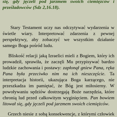
się, gdy jęczeli pod jarzmem swoich ciemięzców i
prześladowców (Sdz 2,16.18).
Stary Testament uczy nas odczytywać wydarzenia w
świetle wiary. Interpretować zdarzenia z pewnej
perspektywy, aby zobaczyć we wszystkim działanie
samego Boga pośród ludu.
Bliskość relacji jaką Izraelici mieli z Bogiem, który ich
prowadził, sprawiła, że zaczęli Mu przypisywać bardzo
ludzkie zachowania i postawy:
zapłonął gniew Pana, ręka
Pana była przeciwko nim na ich nieszczęście
. Ta
interpretacja historii, ukazująca Boga karzącego, nie
przeszkadza im pamiętać, że Bóg jest miłosierny. W
powoływaniu sędziów dostrzegają Boże narzędzia, które
chronią lud przed całkowitym wyginięciem.
Pan bowiem
litował się, gdy jęczeli pod jarzmem swoich ciemiężców
.
Grzech niesie z sobą konsekwencje, z którymi człowiek