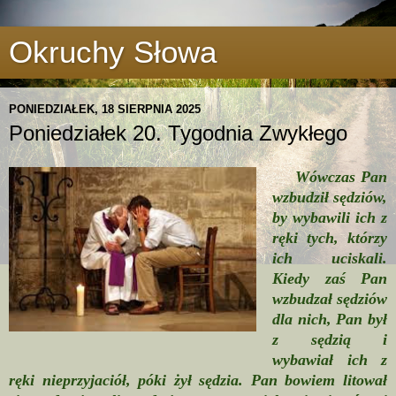
Okruchy Słowa
PONIEDZIAŁEK, 18 SIERPNIA 2025
Poniedziałek 20. Tygodnia Zwykłego
Wówczas Pan
wzbudził sędziów,
by wybawili ich z
ręki tych, którzy
ich uciskali.
Kiedy zaś Pan
wzbudzał sędziów
dla nich, Pan był
z sędzią i
wybawiał ich z
ręki nieprzyjaciół, póki żył sędzia. Pan bowiem litował