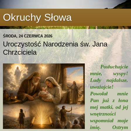
Okruchy Słowa
ŚRODA, 24 CZERWCA 2026
Uroczystość Narodzenia św. Jana
Chrzciciela
Posłuchajcie
mnie, wyspy!
Ludy najdalsze,
uważajcie!
Powołał mnie
Pan już z łona
mej matki, od jej
wnętrzności
wspomniał moje
imię. Ostrym