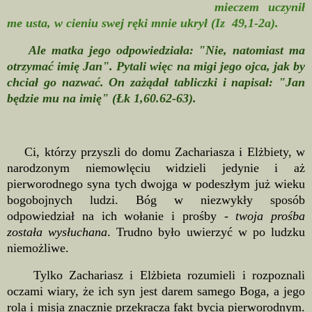
mieczem uczynił
me usta, w cieniu swej ręki mnie ukrył (Iz 49,1-2a).
Ale matka jego odpowiedziała: "Nie, natomiast ma
otrzymać imię Jan". Pytali więc na migi jego ojca, jak by
chciał go nazwać. On zażądał tabliczki i napisał: "Jan
będzie mu na imię" (Łk 1,60.62-63).
Ci, którzy przyszli do domu Zachariasza i Elżbiety, w
narodzonym niemowlęciu widzieli jedynie i aż
pierworodnego syna tych dwojga w podeszłym już wieku
bogobojnych ludzi. Bóg w niezwykły sposób
odpowiedział na ich wołanie i prośby -
twoja prośba
została wysłuchana
. Trudno było uwierzyć w po ludzku
niemożliwe.
Tylko Zachariasz i Elżbieta rozumieli i rozpoznali
oczami wiary, że ich syn jest darem samego Boga, a jego
rola i misja znacznie przekracza fakt bycia pierworodnym.