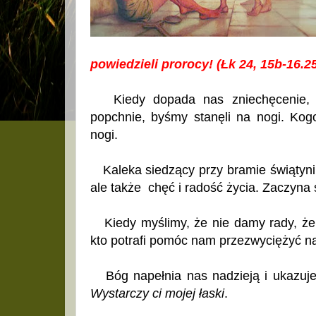
powiedzieli prorocy! (Łk 24, 15b-16.25
Kiedy dopada nas zniechęcenie, zn
popchnie, byśmy stanęli na nogi. Kogo
nogi.
Kaleka siedzący przy bramie świątyni 
ale także chęć i radość życia. Zaczyna 
Kiedy myślimy, że nie damy rady, że t
kto potrafi pomóc nam przezwyciężyć n
Bóg napełnia nas nadzieją i ukazuje m
Wystarczy ci mojej łaski
.