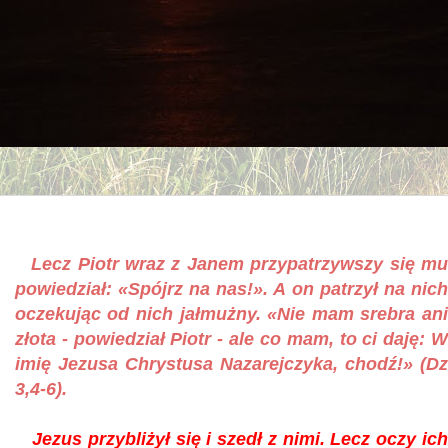
Lecz Piotr wraz z Janem przypatrzywszy się m
powiedział: «Spójrz na nas!». A on patrzył na nich
oczekując od nich jałmużny. «Nie mam srebra ani
złota - powiedział Piotr - ale co mam, to ci daję: W
imię Jezusa Chrystusa Nazarejczyka, chodź!» (Dz
3,4-6).
Jezus przybliżył się i szedł z nimi. Lecz oczy ic