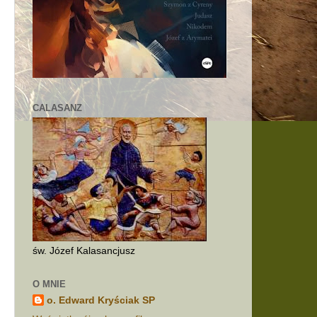
CALASANZ
św. Józef Kalasancjusz
O MNIE
o. Edward Kryściak SP