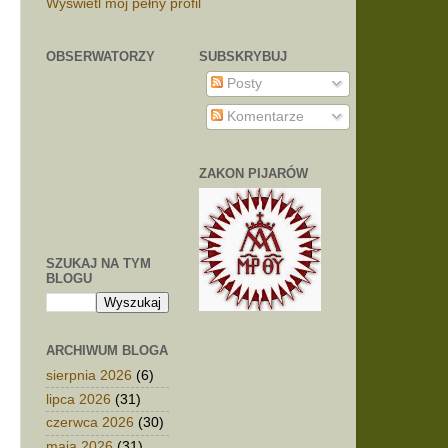
Wyświetl mój pełny profil
OBSERWATORZY
SUBSKRYBUJ
Posty
Komentarze
ZAKON PIJARÓW
SZUKAJ NA TYM
BLOGU
ARCHIWUM BLOGA
sierpnia 2026
(6)
lipca 2026
(31)
czerwca 2026
(30)
maja 2026
(31)