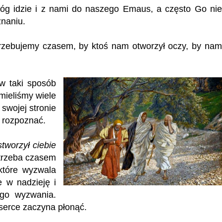
 idzie i z nami do naszego Emaus, a często Go nie
znaniu.
rzebujemy czasem, by ktoś nam otworzył oczy, by nam
w taki sposób
mieliśmy wiele
 swojej stronie
i rozpoznać.
stworzył ciebie
trzeba czasem
 które wyzwala
 w nadzieję i
ego wyzwania.
 serce zaczyna płonąć.