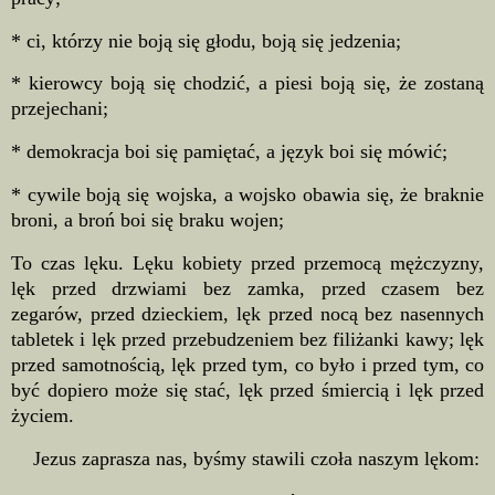
* ci, którzy nie boją się głodu, boją się jedzenia;
* kierowcy boją się chodzić, a piesi boją się, że zostaną
przejechani;
* demokracja boi się pamiętać, a język boi się mówić;
* cywile boją się wojska, a wojsko obawia się, że braknie
broni, a broń boi się braku wojen;
To czas lęku. Lęku kobiety przed przemocą mężczyzny,
lęk przed drzwiami bez zamka, przed czasem bez
zegarów, przed dzieckiem, lęk przed nocą bez nasennych
tabletek i lęk przed przebudzeniem bez filiżanki kawy; lęk
przed samotnością, lęk przed tym, co było i przed tym, co
być dopiero może się stać, lęk przed śmiercią i lęk przed
życiem.
Jezus zaprasza nas, byśmy stawili czoła naszym lękom: