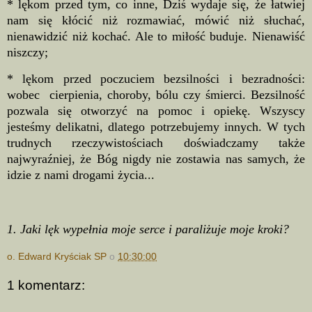
* lękom przed tym, co inne, Dziś wydaje się, że łatwiej
nam się kłócić niż rozmawiać, mówić niż słuchać,
nienawidzić niż kochać. Ale to miłość buduje. Nienawiść
niszczy;
* lękom przed poczuciem bezsilności i bezradności:
wobec cierpienia, choroby, bólu czy śmierci. Bezsilność
pozwala się otworzyć na pomoc i opiekę. Wszyscy
jesteśmy delikatni, dlatego potrzebujemy innych. W tych
trudnych rzeczywistościach doświadczamy także
najwyraźniej, że Bóg nigdy nie zostawia nas samych, że
idzie z nami drogami życia...
1. Jaki lęk wypełnia moje serce i paraliżuje moje kroki?
o. Edward Kryściak SP
o
10:30:00
1 komentarz: