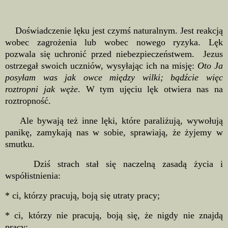
Doświadczenie lęku jest czymś naturalnym. Jest reakcją
wobec zagrożenia lub wobec nowego ryzyka. Lęk
pozwala się uchronić przed niebezpieczeństwem. Jezus
ostrzegał swoich uczniów, wysyłając ich na misję:
Oto Ja
posyłam was jak owce między wilki; bądźcie więc
roztropni jak węże
. W tym ujęciu lęk otwiera nas na
roztropność.
Ale bywają też inne lęki, które paraliżują, wywołują
panikę, zamykają nas w sobie, sprawiają, że żyjemy w
smutku.
Dziś strach stał się naczelną zasadą życia i
współistnienia:
* ci, którzy pracują, boją się utraty pracy;
* ci, którzy nie pracują, boją się, że nigdy nie znajdą
pracy;