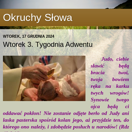
Okruchy Słowa
WTOREK, 17 GRUDNIA 2024
Wtorek 3. Tygodnia Adwentu
Judo, ciebie
sławić będą
bracia twoi,
twoja bowiem
ręka na karku
twych wrogów!
Synowie twego
ojca będą ci
oddawać pokłon! Nie zostanie odjęte berło od Judy ani
laska pasterska spośród kolan jego, aż przyjdzie ten, do
którego ono należy, i zdobędzie posłuch u narodów! (Rdz