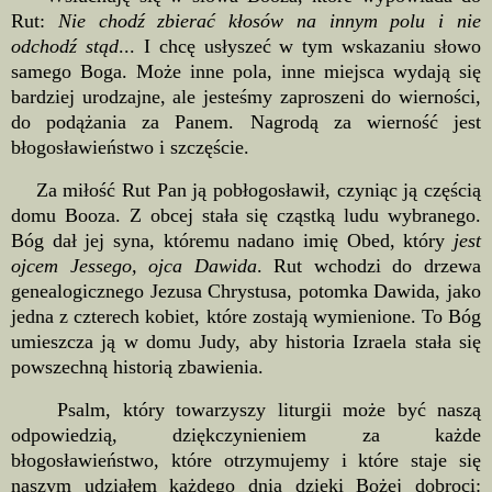
Rut:
Nie chodź zbierać kłosów na innym polu i nie
odchodź stąd
... I chcę usłyszeć w tym wskazaniu słowo
samego Boga. Może inne pola, inne miejsca wydają się
bardziej urodzajne, ale jesteśmy zaproszeni do wierności,
do podążania za Panem. Nagrodą za wierność jest
błogosławieństwo i szczęście.
Za miłość Rut Pan ją pobłogosławił, czyniąc ją częścią
domu Booza. Z obcej stała się cząstką ludu wybranego.
Bóg dał jej syna, któremu nadano imię Obed, który
jest
ojcem Jessego, ojca Dawida
. Rut wchodzi do drzewa
genealogicznego Jezusa Chrystusa, potomka Dawida, jako
jedna z czterech kobiet, które zostają wymienione. To Bóg
umieszcza ją w domu Judy, aby historia Izraela stała się
powszechną historią zbawienia.
Psalm, który towarzyszy liturgii może być naszą
odpowiedzią, dziękczynieniem za każde
błogosławieństwo, które otrzymujemy i które staje się
naszym udziałem każdego dnia dzięki Bożej dobroci: