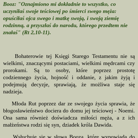
Booz: "Oznajmiono mi dokładnie to wszystko, co
uczyniłaś swoje teściowej po śmierci swego męża:
opuściłaś ojca swego i matkę swoją, i swoją ziemię
rodzinną, a przyszłaś do narodu, którego przedtem nie
znałaś" (Rt 2,10-11).
Bohaterowie tej Księgi Starego Testamentu nie są
wielkimi, znaczącymi postaciami, wielkimi mędrcami czy
prorokami. Są to osoby, które poprzez prostotę
codziennego życia, hojność i oddanie, z jakim żyją i
podejmują decyzje, sprawiają, że możliwa staje się
nadzieja.
Młoda Rut poprzez dar ze swojego życia sprawia, że
błogosławieństwo dociera do domu jej teściowej - Noemi.
Ona sama również doświadcza miłości męża, a z ich
małżeństwa rodzi się syn, dziadek króla Dawida.
Wsłuchuję się w słowa Booza, które wypowiada do